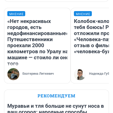
МНЕНИЕ
МНЕНИЕ
«Нет некрасивых
Колобок-колобо
городов, есть
тебя боюсь! Ра
недофинансированные».
отложили прок
Путешественники
«Человека-пау
проехали 2000
отзыв о фильм
километров по Уралу на
«человека-бул
машине — стоило ли оно
того
Екатерина Литкевич
Надежда Губар
РЕКОМЕНДУЕМ
Муравьи и тля больше не сунут носа в
ваш огород: народные способы