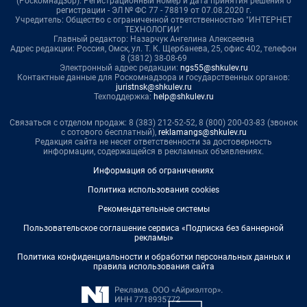
(Роскомнадзор). Регистрационный номер и дата принятия решения о
регистрации - ЭЛ № ФС 77 - 78819 от 07.08.2020 г.
Учредитель: Общество с ограниченной ответственностью "ИНТЕРНЕТ
ТЕХНОЛОГИИ"
Главный редактор: Назарчук Ангелина Алексеевна
Адрес редакции: Россия, Омск, ул. Т. К. Щербанева, 25, офис 402, телефон
8 (3812) 38-08-69
Электронный адрес редакции:
ngs55@shkulev.ru
Контактные данные для Роскомнадзора и государственных органов:
juristnsk@shkulev.ru
Техподдержка:
help@shkulev.ru
Связаться с отделом продаж: 8 (383) 212-52-52, 8 (800) 200-03-83 (звонок
с сотового бесплатный),
reklamangs@shkulev.ru
Редакция сайта не несет ответственности за достоверность
информации, содержащейся в рекламных объявлениях.
Информация об ограничениях
Политика использования cookies
Рекомендательные системы
Пользовательское соглашение сервиса «Подписка без баннерной
рекламы»
Политика конфиденциальности и обработки персональных данных и
правила использования сайта