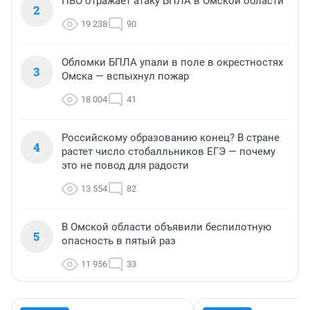
ПВО отражает атаку БПЛА в Омской области
2
19 238
90
Обломки БПЛА упали в поле в окрестностях
3
Омска — вспыхнул пожар
18 004
41
Российскому образованию конец? В стране
4
растет число стобалльников ЕГЭ — почему
это не повод для радости
13 554
82
В Омской области объявили беспилотную
5
опасность в пятый раз
11 956
33