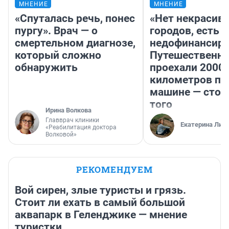
МНЕНИЕ
МНЕНИЕ
«Спуталась речь, понес
«Нет некрасив
пургу». Врач — о
городов, есть
смертельном диагнозе,
недофинансиро
который сложно
Путешественн
обнаружить
проехали 2000
километров по 
машине — стои
того
Ирина Волкова
Главврач клиники
Екатерина Лит
«Реабилитация доктора
Волковой»
РЕКОМЕНДУЕМ
Вой сирен, злые туристы и грязь.
Стоит ли ехать в самый большой
аквапарк в Геленджике — мнение
туристки