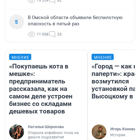
13 559
82
В Омской области объявили беспилотную
5
опасность в пятый раз
11 958
33
МНЕНИЕ
МНЕНИЕ
«Покупаешь кота в
«Город — как н
мешке»:
паперти»: крае
предприниматель
возмутился
рассказала, как на
установкой па
самом деле устроен
Высоцкому в 
бизнес со складами
дешевых товаров
Наталья Шорохова
Игорь Коновал
Открыла кофейную точку на
Историк
деньги соцразвития