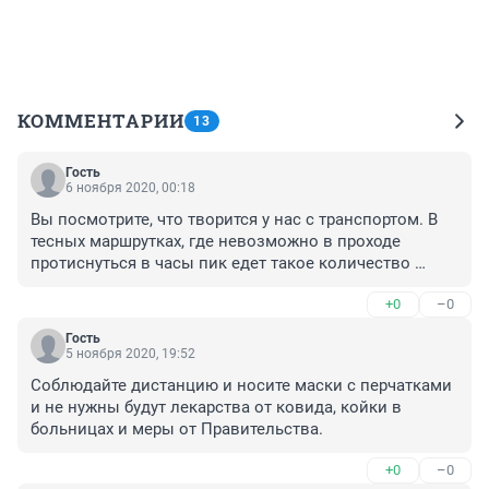
КОММЕНТАРИИ
13
Гость
6 ноября 2020, 00:18
Вы посмотрите, что творится у нас с транспортом. В 
тесных маршрутках, где невозможно в проходе 
протиснуться в часы пик едет такое количество 
пассажиров, что ни о каком удобстве, личном 
+0
–0
пространстве, а тем более дистанции, необходимой в 
условиях пандемии, речи нет и в помине. Омичи 
Гость
загнаны, как скот в этот игрушечный транспорт. А 
5 ноября 2020, 19:52
ведь он появился именно при Буркове. Вы хоть раз 
Соблюдайте дистанцию и носите маски с перчатками 
пробовали прокатится часов в восемь вечера, 
и не нужны будут лекарства от ковида, койки в 
например из центра до Амура-2? Это будет 
больницах и меры от Правительства.
незабываемо, попробуйте! А впереди зима, если 
сейчас можно позволить себе пропустить пару 
+0
–0
переполненных машин, то в мороз, боюсь на это 