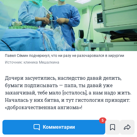
Павел Сёмин подчеркнул, что ни разу не разочаровался в хирургии
Источник: 
клиника Мешалкина
Дочери засуетились, наследство давай делить,
бумаги подписывать — папа, ты давай уже
заканчивай, тебе мало [осталось], а нам надо жить.
Началась у них битва, и тут гистология приходит:
«доброкачественная ангиома»!
5
Комментарии
Папа уже в себя пришёл и нормально так увидел,