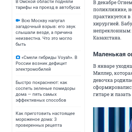
В Омской области подняли
В декабре Огнем
тарифы на проезд в автобусах
поликлинике, но
практикуется в
Всю Москву напугал
хирургией. Баб
загадочный взрыв: его звук
непреклонным: 
слышали везде, а причина
Казахстана.
неизвестна. Что это могло
быть
Маленькая о
«Смели гибриды Voyah». В
России возник дефицит
В январе уходя
электромобилей
Миллер, которая
девочка родилас
Быстро покраснеют: как
сформировались
соспеть зеленые помидоры
гитаре и лазать
дома — пять самых
эффективных способов
Как приготовить настоящее
мороженое дома: 3
проверенных рецепта