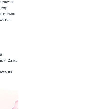
отает в
ктор
аняться
ается
ой
ids. Сама
ать на