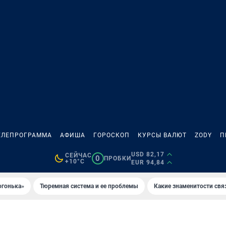
ЕЛЕПРОГРАММА
АФИША
ГОРОСКОП
КУРСЫ ВАЛЮТ
ZODY
П
USD 82,17
СЕЙЧАС
0
ПРОБКИ
+10°C
EUR 94,84
огонька»
Тюремная система и ее проблемы
Какие знаменитости свя