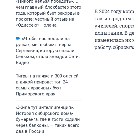
«Никого нельзя победить». О
чем главный блокбастер этого
В 2024 году кор
года, который бьет рекорды в
так и в родном
прокате: честный отзыв на
«Одиссею» Нолана
учителей, спор
испытание. В д
«Чтобы нас носили на
изменилась их 
ручках, мы любим»: нерпа
работу, сбрасы
Сергеевна, которую спасли
бельком, стала звездой Сети.
Видео
Тигры на пляже и 300 оленей
в дикой природе: топ-24
самых красивых бухт
Приморского края
«Жила тут интеллигенция».
История сибирского дома-
бумеранга, где в гости ходили
через балконы, — таких всего
два в России