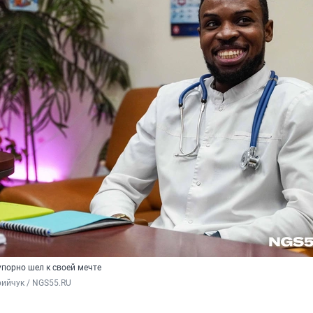
упорно шел к своей мечте
ийчук / NGS55.RU 