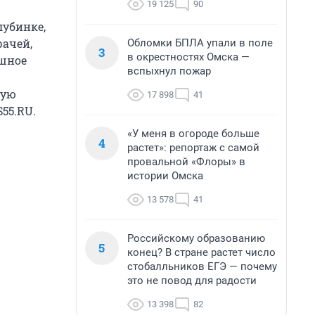
19 125
90
лубинке,
рачей,
Обломки БПЛА упали в поле
3
в окрестностях Омска —
ашное
вспыхнул пожар
вую
17 898
41
55.RU.
«У меня в огороде больше
4
растет»: репортаж с самой
провальной «Флоры» в
истории Омска
13 578
41
Российскому образованию
5
конец? В стране растет число
стобалльников ЕГЭ — почему
это не повод для радости
13 398
82