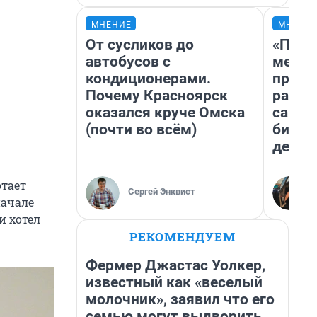
МНЕНИЕ
МНЕНИ
От сусликов до
«Поку
автобусов с
мешке
кондиционерами.
предп
Почему Красноярск
расска
оказался круче Омска
самом
(почти во всём)
бизне
дешев
отает
Сергей Энквист
начале
и хотел
РЕКОМЕНДУЕМ
Фермер Джастас Уолкер,
известный как «веселый
молочник», заявил что его
семью могут выдворить