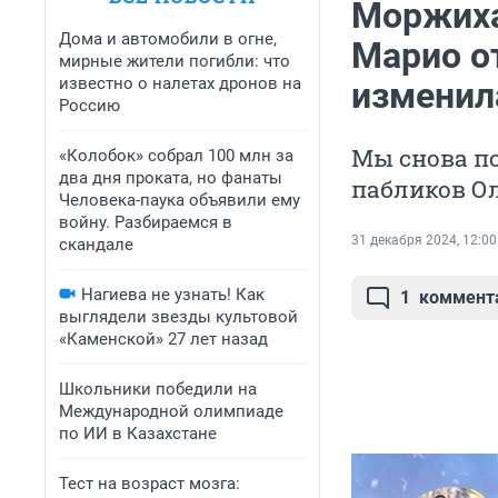
Моржиха 
Дома и автомобили в огне,
Марио о
мирные жители погибли: что
известно о налетах дронов на
изменил
Россию
Мы снова п
«Колобок» собрал 100 млн за
два дня проката, но фанаты
пабликов О
Человека-паука объявили ему
войну. Разбираемся в
31 декабря 2024, 12:00
скандале
Нагиева не узнать! Как
1
коммент
выглядели звезды культовой
«Каменской» 27 лет назад
Школьники победили на
Международной олимпиаде
по ИИ в Казахстане
Тест на возраст мозга: