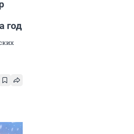
р
а год
ских