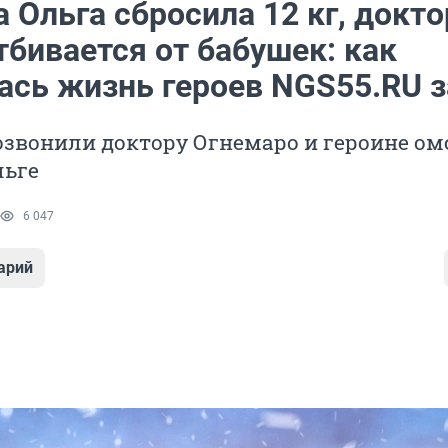
Ольга сбросила 12 кг, докто
тбивается от бабушек: как
ась жизнь героев NGS55.RU з
озвонили доктору Огнемаро и героине ом
льге
6 047
арий