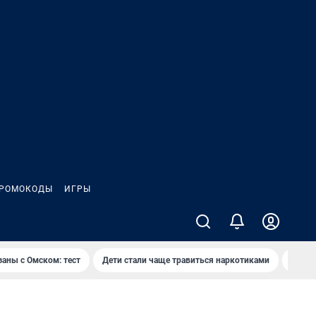
РОМОКОДЫ
ИГРЫ
заны с Омском: тест
Дети стали чаще травиться наркотиками
Появя