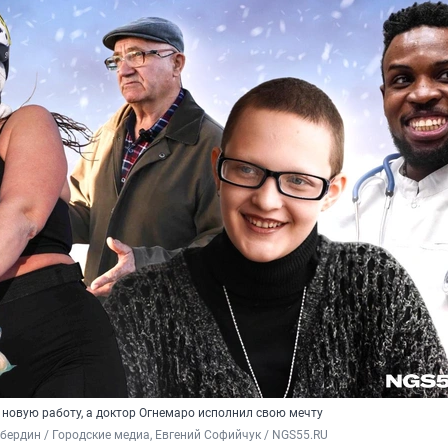
новую работу, а доктор Огнемаро исполнил свою мечту
ердин / Городские медиа, Евгений Софийчук / NGS55.RU