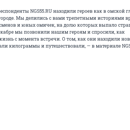
респонденты NGS55.RU находили героев как в омской г
 городе. Мы делились с вами трепетными историями в
тсменов и юных омичек, на долю которых выпало стр
екабре мы позвонили нашим героям и спросили, как
жизнь с момента встречи. О том, как они находили но
вали килограммы и путешествовали, — в материале NGS