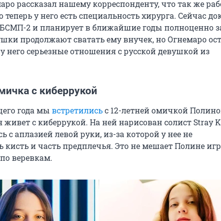
аро рассказал нашему корреспонденту, что так же раб
 теперь у него есть специальность хирурга. Сейчас до
 БСМП-2 и планирует в ближайшие годы полноценно з
ушки продолжают сватать ему внучек, но Огнемаро ост
у него серьезные отношения с русской девушкой из
мичка с киберрукой
щего года мы
встретились
с 12-летней омичкой Полин
 живет с киберрукой. На ней нарисован солист Stray K
ь с аплазией левой руки, из-за которой у нее не
 кисть и часть предплечья. Это не мешает Полине игр
 по веревкам.