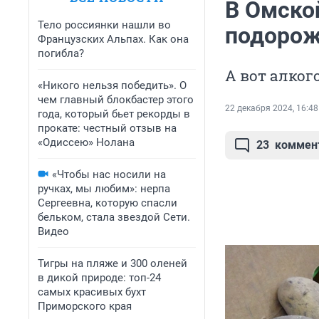
В Омской
Тело россиянки нашли во
подорож
Французских Альпах. Как она
погибла?
А вот алког
«Никого нельзя победить». О
чем главный блокбастер этого
22 декабря 2024, 16:48
года, который бьет рекорды в
прокате: честный отзыв на
«Одиссею» Нолана
23
коммен
«Чтобы нас носили на
ручках, мы любим»: нерпа
Сергеевна, которую спасли
бельком, стала звездой Сети.
Видео
Тигры на пляже и 300 оленей
в дикой природе: топ-24
самых красивых бухт
Приморского края