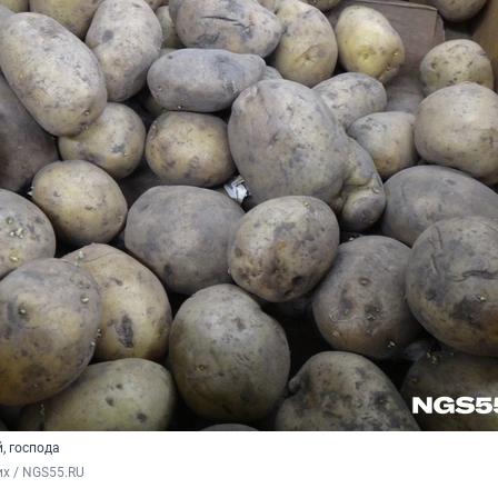
, господа
х / NGS55.RU