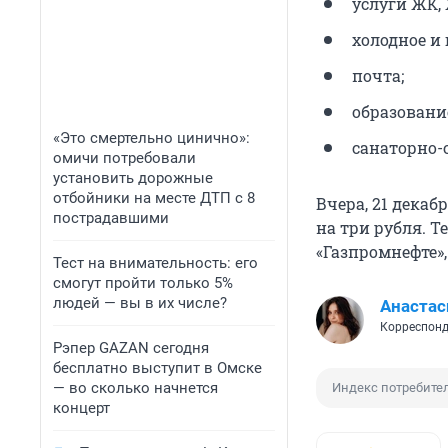
услуги ЖК,
холодное и 
почта;
образовани
«Это смертельно цинично»:
санаторно-
омичи потребовали
установить дорожные
отбойники на месте ДТП с 8
Вчера, 21 декаб
пострадавшими
на три рубля. Т
«Газпромнефте», 
Тест на внимательность: его
смогут пройти только 5%
людей — вы в их числе?
Анастас
Корреспонд
Рэпер GAZAN сегодня
бесплатно выступит в Омске
— во сколько начнется
Индекс потребите
концерт