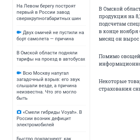
На Левом берегу построят
В Омской облас
первый в России завод
продукция на 8
сверхкрупногабаритных шин
подсчетам спец
в конце ноября 
Двух омичей не пустили на
месяц он вырос 
борт самолета — причина
В Омской области подняли
Помимо овощей 
тарифы на проезд в автобусах
информационно-
Всю Москву напугал
загадочный взрыв: его звук
Некоторые товар
слышали везде, а причина
страхования сниз
неизвестна. Что это могло
быть
«Смели гибриды Voyah». В
России возник дефицит
электромобилей
Быстро покраснеют: как