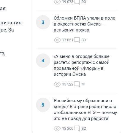
19 073
90
ная
Обломки БПЛА упали в поле
3
 питания
в окрестностях Омска —
ре. За
вспыхнул пожар
17 851
39
7%,
«У меня в огороде больше
4
растет»: репортаж с самой
провальной «Флоры» в
истории Омска
13 522
41
Российскому образованию
5
конец? В стране растет число
стобалльников ЕГЭ — почему
это не повод для радости
13 360
82