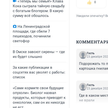
«Теперь мы семья!» Клава
0
Кока сыграла тайную свадьбу
с богатым блогером. В какую
сумму всё обошлось
Увидели опечатку? В
На Ленинградской
площади, где сбили 7
пешеходов, починили
светофор
КОММЕНТАР
В Омске завоют сирены — где
Гость
их будет слышно
23 декабря 202
Подорожать то п
За какие публикации в
картошка гнилая
соцсетях вас уволят с работы:
список
Гость
«Сами кормите свои будущие
23 декабря 202
опухоли». Биолог назвал
Где в каком мест
продукты, которые приводят к
не врали
онкологии, сам он их никогда
не ест