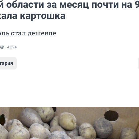
 области за месяц почти на 
ала картошка
оль стал дешевле
4 394
тария