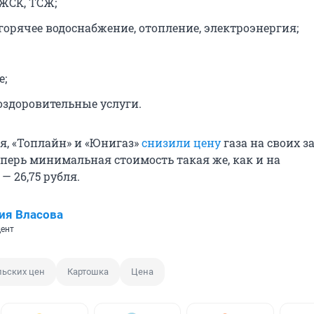
 ЖСК, ТСЖ;
горячее водоснабжение, отопление, электроэнергия;
е;
оздоровительные услуги.
ря, «Топлайн» и «Юнигаз»
снизили цену
газа на своих з
еперь минимальная стоимость такая же, как и на
— 26,75 рубля.
ия Власова
ент
льских цен
Картошка
Цена