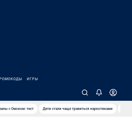
РОМОКОДЫ
ИГРЫ
заны с Омском: тест
Дети стали чаще травиться наркотиками
Появя