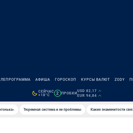
ЕЛЕПРОГРАММА
АФИША
ГОРОСКОП
КУРСЫ ВАЛЮТ
ZODY
П
USD 82,17
СЕЙЧАС
2
ПРОБКИ
+18°C
EUR 94,84
огонька»
Тюремная система и ее проблемы
Какие знаменитости свя