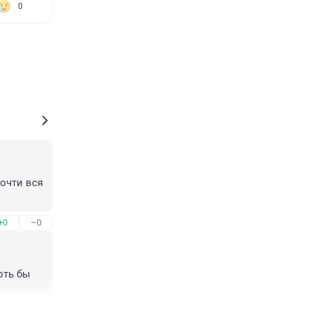
0
чти вся 
+0
–0
ть бы 