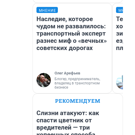
МНЕНИЕ
МНЕНИ
Наследие, которое
Тепло
чудом не развалилось:
холод
транспортный эксперт
зимой
разнес миф о «вечных»
ездит
советских дорогах
плюсы
Олег Арефьев
Блогер, предприниматель,
владелец в транспортном
бизнесе
РЕКОМЕНДУЕМ
Слизни атакуют: как
спасти цветник от
вредителей — три
копеечных способа