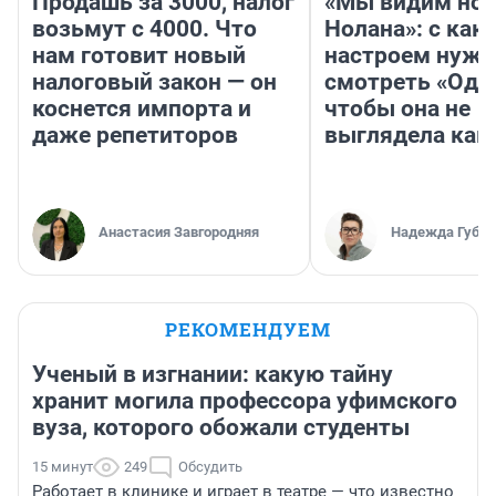
Продашь за 3000, налог
«Мы видим нов
возьмут с 4000. Что
Нолана»: с как
нам готовит новый
настроем нужн
налоговый закон — он
смотреть «Оди
коснется импорта и
чтобы она не
даже репетиторов
выглядела как
Анастасия Завгородняя
Надежда Губар
РЕКОМЕНДУЕМ
Ученый в изгнании: какую тайну
хранит могила профессора уфимского
вуза, которого обожали студенты
15 минут
249
Обсудить
Работает в клинике и играет в театре — что известно