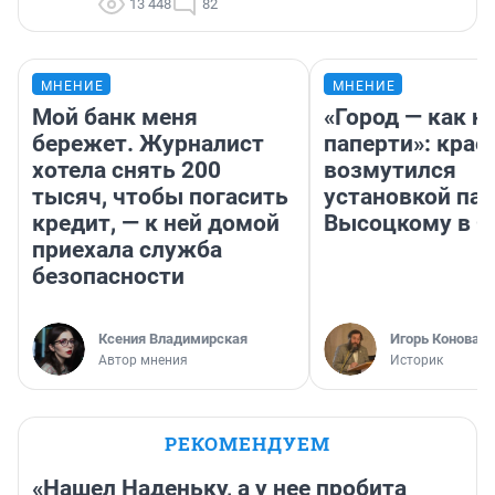
13 448
82
МНЕНИЕ
МНЕНИЕ
Мой банк меня
«Город — как н
бережет. Журналист
паперти»: крае
хотела снять 200
возмутился
тысяч, чтобы погасить
установкой па
кредит, — к ней домой
Высоцкому в 
приехала служба
безопасности
Ксения Владимирская
Игорь Коновал
Автор мнения
Историк
РЕКОМЕНДУЕМ
«Нашел Наденьку, а у нее пробита