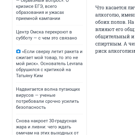
— серьезный вопрос». О
кризисе ЕГЭ, всего
Что касается ли
образования и ужасах
алкоголю, имен
приемной кампании
обоих полов. На
влияют его общ
Центр Омска перекроют в
общительный и 
субботу — с чем это связано
спиртным. А че
риск алкоголиз
«Если сверху летит ракета и
сжигает мой товар, то это не
мой риск». Основатель Levrana
обрушился с критикой на
Татьяну Ким
Надвигается волна пугающих
вирусов — ученые
потребовали срочно усилить
безопасность
Снова накроет 30-градусная
жара и ливни: чего ждать
омичам на этих выходных от