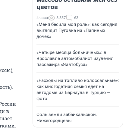
цветов
4 часа
8 337
63
«Меня бесила моя роль»: как сегодня
выглядит Пуговка из «Папиных
дочек»
«Четыре месяца больничных»: в
Ярославле автомобилист изувечил
пассажира «Яавтобуса»
ссы);
«Расходы на топливо колоссальные»:
как многодетная семья едет на
сть).
автодоме из Барнаула в Турцию —
фото
России
ди в
Соль земли забайкальской.
ышает
Нижегородцевы
тками.