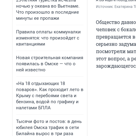
25-летняя туристка исчезла
А вы ищете повод вып
ночью у океана во Вьетнаме.
Источник: 
Екатерина Т
Что произошло в последние
минуты ее пропажи
Общество давно
человек с бока
Правила оплаты коммуналки
превращается в 
изменятся: что произойдет с
серьезно задума
квитанциями
посмотрели мат
Новая строительная компания
этот вопрос, а
появилась в Омске — что о
зарождающегос
ней известно
«На 18 отдыхающих 18
поваров». Как проходит лето в
Крыму с перебоями света и
бензина, водой по графику и
налетами БПЛА
Тысячи фото и постов: в день
юбилея Омска трафик в сети
Билайна вырос в три раза