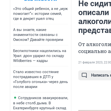
Не сидит
«Это общий ребенок, а не „муж
описали
помогает“»: истории семей,
где в декрет ушел отец
алкоголи
предста
А вы знаете, какие
знаменитости связаны с
Омском? Давайте проверим
От алкоголи
социально 
Беспилотники нацелились на
Урал: дрон ударил по складу
Wildberries — кадры
21 февраля 2023, 22:0
Стало известно состяние
Написать
пострадавших в ДТП у
«Голубого огонька» через день
после аварии
Сотрудников эвакуировали,
в небе столб дыма. В
Екатеринбурге крупный склад