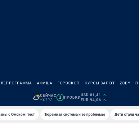
ЕЛЕПРОГРАММА
АФИША
ГОРОСКОП
КУРСЫ ВАЛЮТ
ZODY
П
USD 81,41
СЕЙЧАС
3
ПРОБКИ
+21°C
EUR 94,06
аны с Омском: тест
Тюремная система и ее проблемы
Дети стали ч