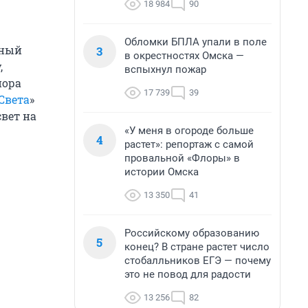
18 984
90
Обломки БПЛА упали в поле
тный
3
в окрестностях Омска —
,
вспыхнул пожар
пора
17 739
39
Света
»
вет на
«У меня в огороде больше
4
растет»: репортаж с самой
провальной «Флоры» в
истории Омска
13 350
41
Российскому образованию
5
конец? В стране растет число
стобалльников ЕГЭ — почему
это не повод для радости
13 256
82