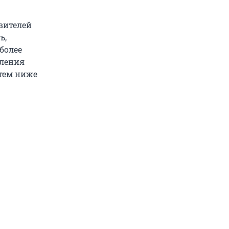
вителей
ь,
более
бления
тем ниже