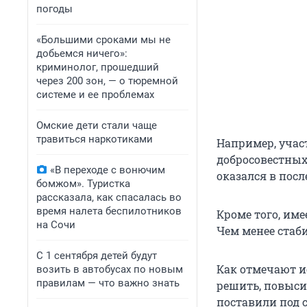
погоды
«Большими сроками мы не
добьемся ничего»:
криминолог, прошедший
через 200 зон, — о тюремной
системе и ее проблемах
Омские дети стали чаще
травиться наркотиками
Например, учас
добросовестных,
«В переходе с вонючим
оказался в посл
бомжом». Туристка
рассказала, как спасалась во
время налета беспилотников
Кроме того, им
на Сочи
Чем менее стаб
С 1 сентября детей будут
Как отмечают и
возить в автобусах по новым
правилам — что важно знать
решить, повыси
поставили под 