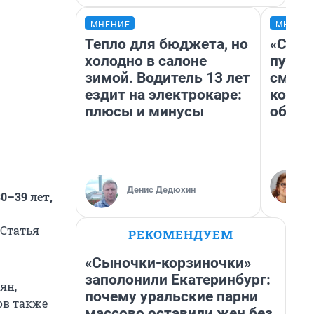
МНЕНИЕ
МНЕНИ
Тепло для бюджета, но
«Спут
холодно в салоне
пургу»
зимой. Водитель 13 лет
смерт
ездит на электрокаре:
котор
плюсы и минусы
обнар
Денис Дедюхин
0–39 лет,
 Статья
РЕКОМЕНДУЕМ
«Сыночки-корзиночки»
заполонили Екатеринбург:
ян,
почему уральские парни
ов также
массово оставили жен без