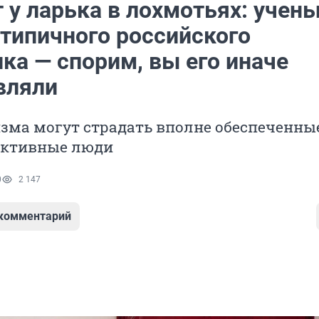
 у ларька в лохмотьях: учен
 типичного российского
ка — спорим, вы его иначе
вляли
зма могут страдать вполне обеспеченны
активные люди
0
2 147
 комментарий