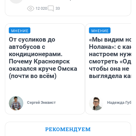
12 020
33
МНЕНИЕ
МНЕНИЕ
От сусликов до
«Мы видим нов
автобусов с
Нолана»: с как
кондиционерами.
настроем нужн
Почему Красноярск
смотреть «Оди
оказался круче Омска
чтобы она не
(почти во всём)
выглядела как
Сергей Энквист
Надежда Губар
РЕКОМЕНДУЕМ