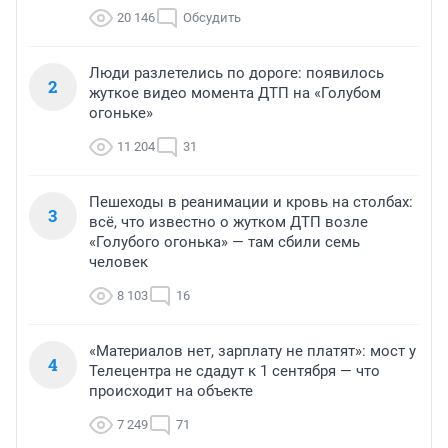
20 146
Обсудить
Люди разлетелись по дороге: появилось
2
жуткое видео момента ДТП на «Голубом
огоньке»
11 204
31
Пешеходы в реанимации и кровь на столбах:
3
всё, что известно о жутком ДТП возле
«Голубого огонька» — там сбили семь
человек
8 103
16
«Материалов нет, зарплату не платят»: мост у
4
Телецентра не сдадут к 1 сентября — что
происходит на объекте
7 249
71