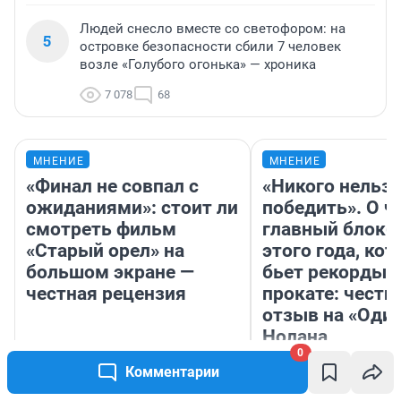
Людей снесло вместе со светофором: на
5
островке безопасности сбили 7 человек
возле «Голубого огонька» — хроника
7 078
68
МНЕНИЕ
МНЕНИЕ
«Финал не совпал с
«Никого нельз
ожиданиями»: стоит ли
победить». О ч
смотреть фильм
главный блокб
«Старый орел» на
этого года, ко
большом экране —
бьет рекорды 
честная рецензия
прокате: честн
отзыв на «Оди
Нолана
0
Стас Соколов
Комментарии
Надежда Губарь
Эксперт