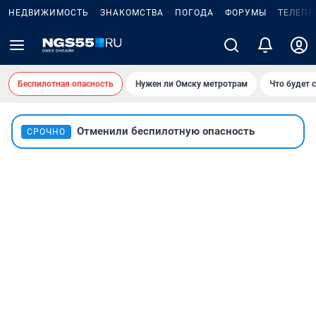
НЕДВИЖИМОСТЬ
ЗНАКОМСТВА
ПОГОДА
ФОРУМЫ
ТЕЛЕПР
Беспилотная опасность
Нужен ли Омску метротрам
Что будет 
Отменили беспилотную опасность
СРОЧНО