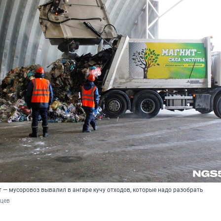
 — мусоровоз вывалил в ангаре кучу отходов, которые надо разобрать
рцев