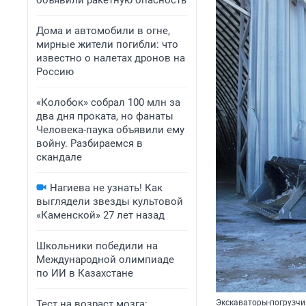
объявили ракетную опасность
Дома и автомобили в огне,
мирные жители погибли: что
известно о налетах дронов на
Россию
«Колобок» собрал 100 млн за
два дня проката, но фанаты
Человека-паука объявили ему
войну. Разбираемся в
скандале
Нагиева не узнать! Как
выглядели звезды культовой
«Каменской» 27 лет назад
Школьники победили на
Международной олимпиаде
по ИИ в Казахстане
Тест на возраст мозга:
Экскаваторы-погрузчи