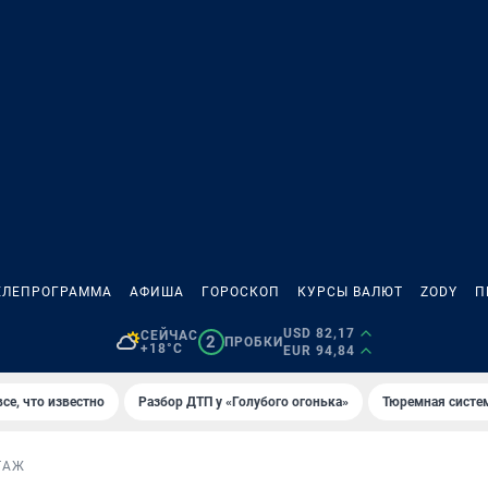
ЕЛЕПРОГРАММА
АФИША
ГОРОСКОП
КУРСЫ ВАЛЮТ
ZODY
П
USD 82,17
СЕЙЧАС
2
ПРОБКИ
+18°C
EUR 94,84
се, что известно
Разбор ДТП у «Голубого огонька»
Тюремная систе
ТАЖ