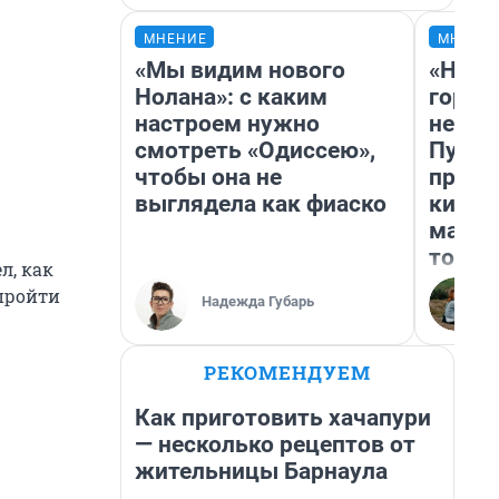
МНЕНИЕ
МНЕНИ
«Мы видим нового
«Нет 
Нолана»: с каким
городо
настроем нужно
недоф
смотреть «Одиссею»,
Путеш
чтобы она не
проех
выглядела как фиаско
килом
машин
того
л, как
 пройти
Надежда Губарь
РЕКОМЕНДУЕМ
Как приготовить хачапури
— несколько рецептов от
жительницы Барнаула