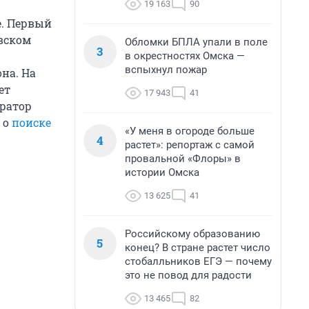
19 163
90
е. Первый
вском
Обломки БПЛА упали в поле
3
в окрестностях Омска —
вспыхнул пожар
на. На
ет
17 943
41
ератор
 о
поиске
«У меня в огороде больше
4
растет»: репортаж с самой
провальной «Флоры» в
истории Омска
13 625
41
Российскому образованию
5
конец? В стране растет число
стобалльников ЕГЭ — почему
это не повод для радости
13 465
82