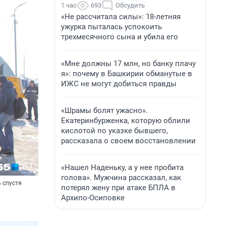
1 час
693
Обсудить
«Не рассчитала силы»: 18-летняя
ужурка пыталась успокоить
трехмесячного сына и убила его
«Мне должны 17 млн, но банку плачу
я»: почему в Башкирии обманутые в
ИЖС не могут добиться правды
«Шрамы болят ужасно».
Екатеринбурженка, которую облили
кислотой по указке бывшего,
рассказала о своем восстановлении
«Нашел Наденьку, а у нее пробита
голова». Мужчина рассказал, как
 спустя
потерял жену при атаке БПЛА в
Архипо-Осиповке