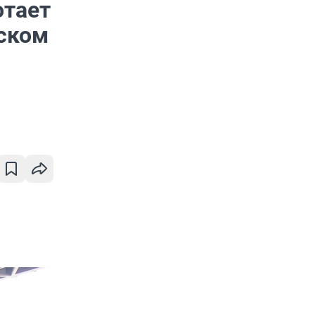
отает
ском