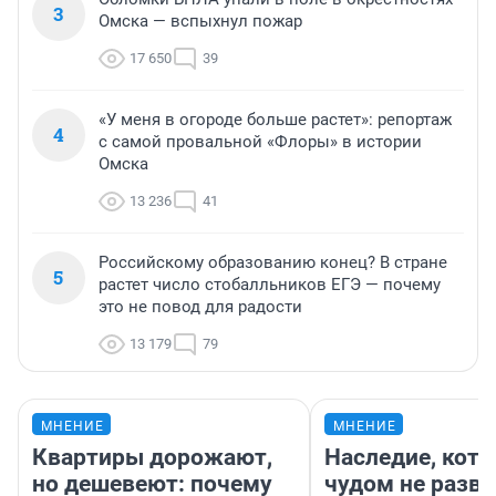
3
Омска — вспыхнул пожар
17 650
39
«У меня в огороде больше растет»: репортаж
4
с самой провальной «Флоры» в истории
Омска
13 236
41
Российскому образованию конец? В стране
5
растет число стобалльников ЕГЭ — почему
это не повод для радости
13 179
79
МНЕНИЕ
МНЕНИЕ
Квартиры дорожают,
Наследие, кото
но дешевеют: почему
чудом не разва