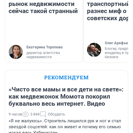
рынок недвижимости
транспортный 
сейчас такой странный
разнес миф о 
советских доро
Олег Арефьев
Екатерина Торопова
Блогер, предпри
директор агентства
владелец в тра
недвижимости
бизнесе
РЕКОМЕНДУЕМ
«Чисто все мамы и все дети на свете»:
как медвежонок Момота покорил
буквально весь интернет. Видео
9 часов
3 844
Обсудить
«Я не жалуюсь». Строитель лишился рук и ног и стал
звездой соцсетей: как он живет и почему его семью
искал весь Узбекистан