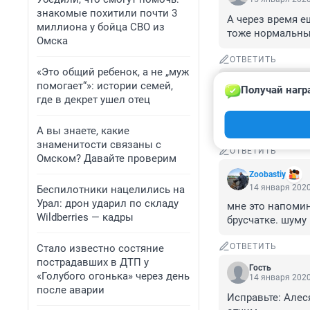
знакомые похитили почти 3
А через время е
миллиона у бойца СВО из
тоже нормальны
Омска
ОТВЕТИТЬ
«Это общий ребенок, а не „муж
Гость
помогает“»: истории семей,
Получай нагр
15 января 2020
где в декрет ушел отец
А вы посмотрели
он инвалидом ст
А вы знаете, какие
знаменитости связаны с
ОТВЕТИТЬ
Омском? Давайте проверим
Zoobastiy
14 января 2020
Беспилотники нацелились на
Урал: дрон ударил по складу
мне это напомин
Wildberries — кадры
брусчатке. шуму
ОТВЕТИТЬ
Стало известно состяние
пострадавших в ДТП у
Гость
«Голубого огонька» через день
14 января 2020
после аварии
Исправьте: Алес