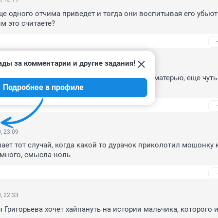
ще одного отчима приведет и тогда они воспитывая его убьют.
м это считаете?
ады за комментарии и другие задания!
, 12:16
 все видео, как мальчику жилось с родной матерью, еще чуть-ч
Подробнее в профиле
ал или умер. Вы совесть имеете.
, 23:09
ает тот случай, когда какой то дурачок приколотил мошонку к
 много, смысла ноль
, 22:33
я Григорьева хочет хайпануть на истории мальчика, которого и