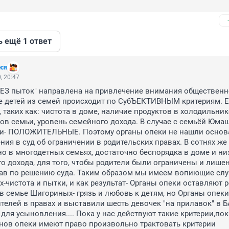
ь ещё 1 ответ
еся
, 20:47
ЕЗ пыток" направлена на привлечение внимания общественнос
ие детей из семей происходит по СубЪЕКТИВНЫМ критериям. Ес
 таких как: чистота в доме, наличие продуктов в холодильнике
ов семьи, уровень семейного дохода. В случае с семьёй Юма
рии- ПОЛОЖИТЕЛЬНЫЕ. Поэтому органы опеки не нашли основа
ия в суд об ограничении в родительских правах. В сотнях же 
но в многодетных семьях, достаточно беспорядка в доме и низ
о дохода, для того, чтобы родители были ограничены и лишен
ав по решению суда. Таким образом мы имеем вопиющие случ
чистота и пытки, и как результат- Органы опеки оставляют р
 в семье Шигориных- грязь и любовь к детям, но Органы опеки 
телей в правах и выставили шесть девочек "на прилавок" в Б
я усыновления.... Пока у нас действуют такие критерии,пока
нов опеки имеют право произвольно трактовать критерии 