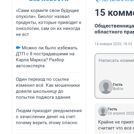
ПЕРЕЙТИ К ПУ
15 комм
«Сами кормите свои будущие
опухоли». Биолог назвал
продукты, которые приводят к
Общественница 
онкологии, сам он их никогда
областного пра
не ест
14 января 2020, 18:53
Можно ли было избежать
ДТП с 8 пострадавшими на
Карла Маркса? Разбор
автоэксперта
Один переход по ссылке
изменил всё. Как мошенники
Гость
Войти
довели школьницу до
попытки поджога здания
Гость
Людям приходят уведомления
24 апреля 2022
о зачислении денег на счет:
Крайне не приятн
почему верить этому опасно
считает что все