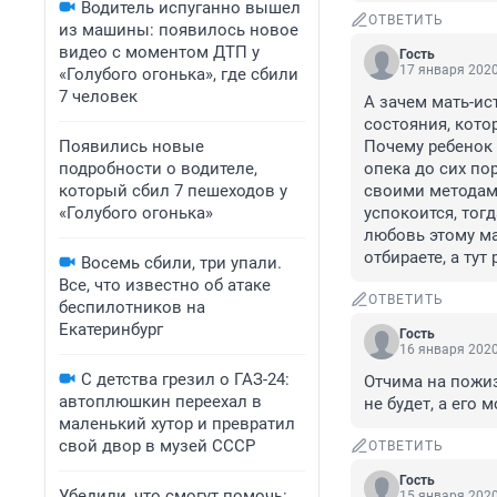
Водитель испуганно вышел
ОТВЕТИТЬ
из машины: появилось новое
видео с моментом ДТП у
Гость
17 января 2020
«Голубого огонька», где сбили
7 человек
А зачем мать-ис
состояния, кото
Появились новые
Почему ребенок д
подробности о водителе,
опека до сих по
который сбил 7 пешеходов у
своими методами
«Голубого огонька»
успокоится, тог
любовь этому мал
отбираете, а тут
Восемь сбили, три упали.
Все, что известно об атаке
ОТВЕТИТЬ
беспилотников на
Екатеринбург
Гость
16 января 2020
С детства грезил о ГАЗ-24:
Отчима на пожиз
автоплюшкин переехал в
не будет, а его 
маленький хутор и превратил
свой двор в музей СССР
ОТВЕТИТЬ
Гость
Убедили, что смогут помочь:
15 января 2020