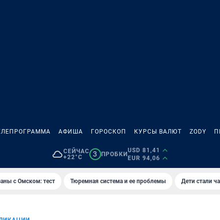
ЕЛЕПРОГРАММА
АФИША
ГОРОСКОП
КУРСЫ ВАЛЮТ
ZODY
П
USD 81,41
СЕЙЧАС
3
ПРОБКИ
+22°C
EUR 94,06
аны с Омском: тест
Тюремная система и ее проблемы
Дети стали ч