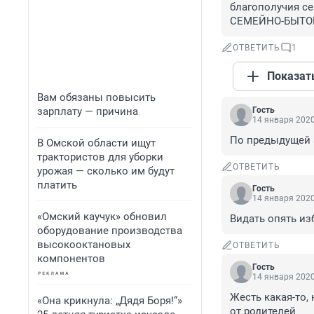
благополучия с
СЕМЕЙНО-БЫТО
ОТВЕТИТЬ
1
Показат
Вам обязаны повысить
зарплату — причина
Гость
14 января 2020
По предыдущей 
В Омской области ищут
трактористов для уборки
ОТВЕТИТЬ
урожая — сколько им будут
платить
Гость
14 января 2020
«Омский каучук» обновил
Видать опять изби
оборудование производства
высокооктановых
ОТВЕТИТЬ
компонентов
Гость
14 января 2020
Жесть какая-то,
«Она крикнула: „Дядя Боря!“»
от родителей