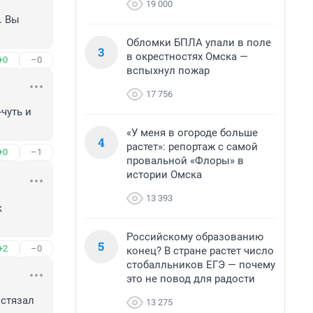
19 000
 Вы 
Обломки БПЛА упали в поле
3
в окрестностях Омска —
+0
–0
вспыхнул пожар
17 756
уть и 
«У меня в огороде больше
4
растет»: репортаж с самой
+0
–1
провальной «Флоры» в
истории Омска
13 393
 
Российскому образованию
5
+2
–0
конец? В стране растет число
стобалльников ЕГЭ — почему
это не повод для радости
стязал 
13 275