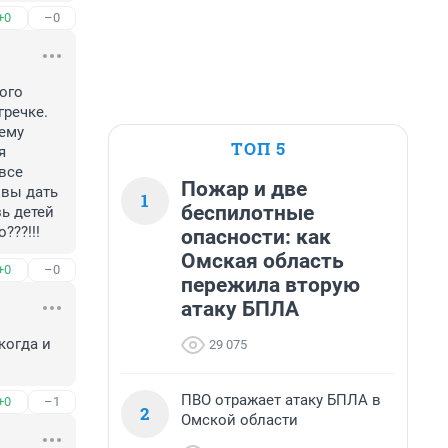
+0
–0
го 
речке. 
ему 
ТОП 5
 
все 
Пожар и две
вы дать 
1
беспилотные
ь детей 
???!!!
опасности: как
Омская область
+0
–0
пережила вторую
атаку БПЛА
огда и 
29 075
ПВО отражает атаку БПЛА в
+0
–1
2
Омской области