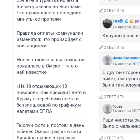
25-летняя туристка исчезла
ночью у океана во Вьетнаме.
ОТВЕТИТЬ
Что произошло в последние
минуты ее пропажи
Ука😎
14 января 2020
Правила оплаты коммуналки
Клоунов у нас лю
изменятся: что произойдет с
квитанциями
ОТВЕТИТЬ
ИоаннБаснопи
Новая строительная компания
14 января 2020
появилась в Омске — что о
ней известно
С другой сторон
пикет, так прост
были там, клоун
«На 18 отдыхающих 18
поваров». Как проходит лето в
ОТВЕТИТЬ
Крыму с перебоями света и
бензина, водой по графику и
Гость
налетами БПЛА
14 января 2020
Ради чистоты эк
Тысячи фото и постов: в день
было с мальчик
юбилея Омска трафик в сети
Билайна вырос в три раза
ОТВЕТИТЬ