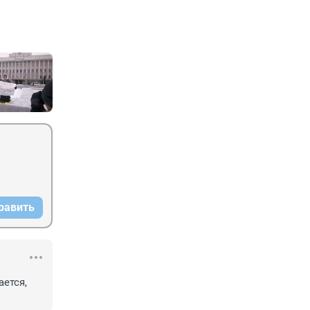
равить
ется, 