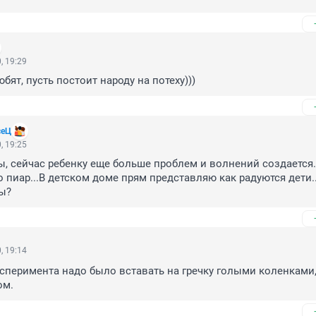
, 19:29
бят, пусть постоит народу на потеху)))
сеЦ
, 19:25
ы, сейчас ребенку еще больше проблем и волнений создается...
о пиар...В детском доме прям представляю как радуются дети..
ы?
, 19:14
сперимента надо было вставать на гречку голыми коленками, 
ом.