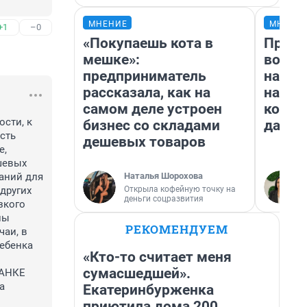
МНЕНИЕ
МНЕНИ
+1
–0
«Покупаешь кота в
Прода
мешке»:
возьм
предприниматель
нам г
рассказала, как на
налог
самом деле устроен
косне
ти, к 
бизнес со складами
даже 
ть 
дешевых товаров
, 
шевых 
Наталья Шорохова
ний для 
Открыла кофейную точку на
других 
деньги соцразвития
кого 
ы 
РЕКОМЕНДУЕМ
аи, в 
ебенка 
«Кто-то считает меня
сумасшедшей».
АНКЕ 
 
Екатеринбурженка
приютила дома 200