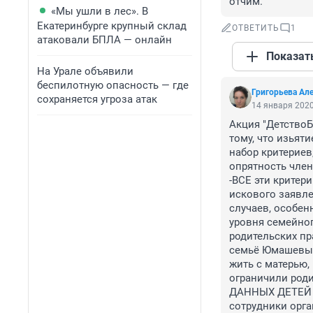
отчим.
«Мы ушли в лес». В
Екатеринбурге крупный склад
ОТВЕТИТЬ
1
атаковали БПЛА — онлайн
Показат
На Урале объявили
беспилотную опасность — где
Григорьева Ал
сохраняется угроза атак
14 января 2020
Акция "ДетствоБ
тому, что изьят
набор критериев,
опрятность член
-ВСЕ эти крите
искового заявлен
случаев, особен
уровня семейног
родительских пр
семьё Юмашевых-
жить с матерью,
ограничили роди
ДАННЫХ ДЕТЕЙ дл
сотрудники орга