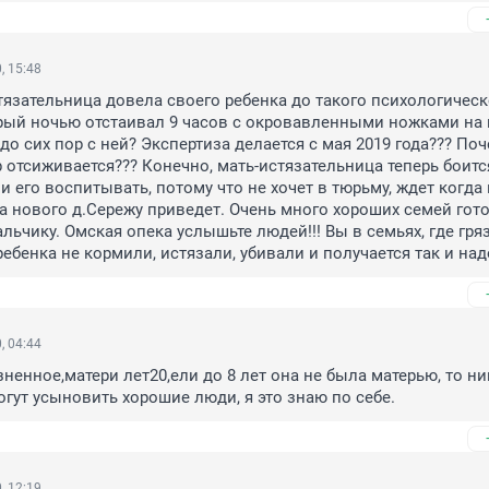
, 15:48
тязательница довела своего ребенка до такого психологическо
рый ночью отстаивал 9 часов с окровавленными ножками на г
о сих пор с ней? Экспертиза делается с мая 2019 года??? Поч
р отсиживается??? Конечно, мать-истязательница теперь боится
 его воспитывать, потому что не хочет в тюрьму, ждет когда 
да нового д.Сережу приведет. Очень много хороших семей гото
ьчику. Омская опека услышьте людей!!! Вы в семьях, где гряз
 ребенка не кормили, истязали, убивали и получается так и надо
, 04:44
ненное,матери лет20,ели до 8 лет она не была матерью, то ник
могут усыновить хорошие люди, я это знаю по себе.
, 12:19