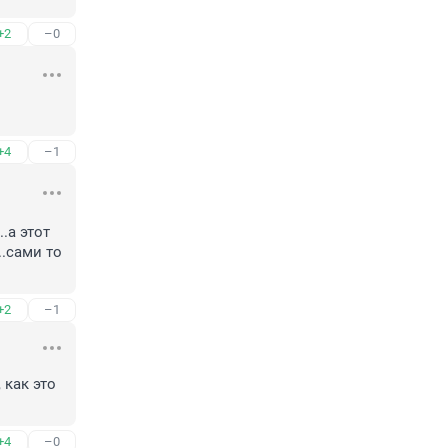
+2
–0
+4
–1
а этот 
.сами то 
+2
–1
как это 
+4
–0