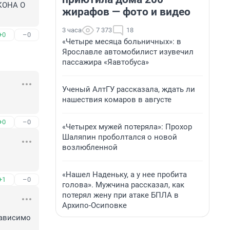
ОНА О 
жирафов — фото и видео
3 часа
7 373
18
+0
–0
«Четыре месяца больничных»: в
Ярославле автомобилист изувечил
пассажира «Яавтобуса»
Ученый АлтГУ рассказала, ждать ли
нашествия комаров в августе
+0
–0
«Четырех мужей потеряла»: Прохор
Шаляпин проболтался о новой
возлюбленной
«Нашел Наденьку, а у нее пробита
+1
–0
голова». Мужчина рассказал, как
потерял жену при атаке БПЛА в
Архипо-Осиповке
ависимо 