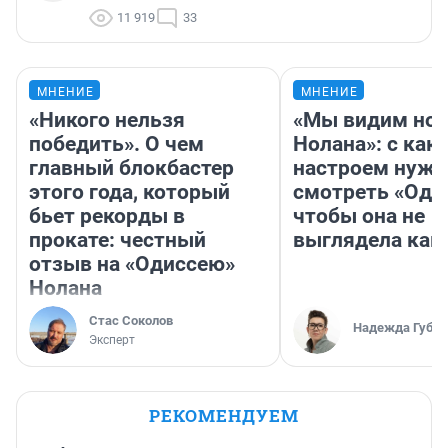
11 919
33
МНЕНИЕ
МНЕНИЕ
«Никого нельзя
«Мы видим нов
победить». О чем
Нолана»: с как
главный блокбастер
настроем нужн
этого года, который
смотреть «Оди
бьет рекорды в
чтобы она не
прокате: честный
выглядела как
отзыв на «Одиссею»
Нолана
Стас Соколов
Надежда Губар
Эксперт
РЕКОМЕНДУЕМ