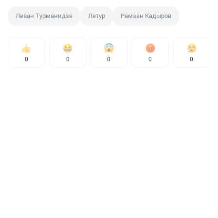
Леван Турманидзе
Летур
Рамзан Кадыров
0
0
0
0
0