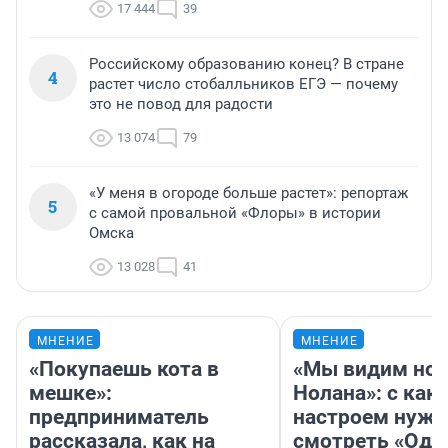
17 444
39
Российскому образованию конец? В стране
4
растет число стобалльников ЕГЭ — почему
это не повод для радости
13 074
79
«У меня в огороде больше растет»: репортаж
5
с самой провальной «Флоры» в истории
Омска
13 028
41
МНЕНИЕ
МНЕНИЕ
«Покупаешь кота в
«Мы видим нов
мешке»:
Нолана»: с как
предприниматель
настроем нужн
рассказала, как на
смотреть «Оди