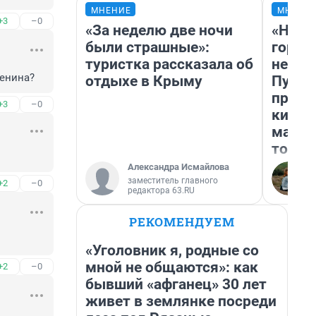
МНЕНИЕ
МНЕНИ
+3
–0
«За неделю две ночи
«Нет 
были страшные»:
городо
туристка рассказала об
недоф
Ленина?
отдыхе в Крыму
Путеш
проех
+3
–0
килом
машин
того
Александра Исмайлова
заместитель главного
+2
–0
редактора 63.RU
РЕКОМЕНДУЕМ
«Уголовник я, родные со
мной не общаются»: как
+2
–0
бывший «афганец» 30 лет
живет в землянке посреди