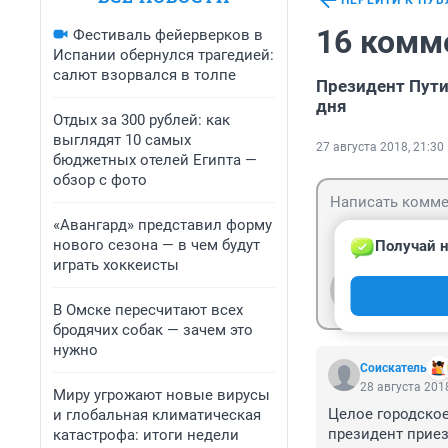
ПЕРЕЙТИ К ПУ
16 комм
Фестиваль фейерверков в
Испании обернулся трагедией:
салют взорвался в толпе
Президент Пути
дня
Отдых за 300 рублей: как
выглядят 10 самых
27 августа 2018, 21:30
бюджетных отелей Египта —
обзор с фото
«Авангард» представил форму
нового сезона — в чем будут
Получай н
играть хоккеисты
Гость
Войти
В Омске пересчитают всех
бродячих собак — зачем это
нужно
Соискатель
28 августа 2018
Миру угрожают новые вирусы
Целое городское
и глобальная климатическая
президент приезж
катастрофа: итоги недели