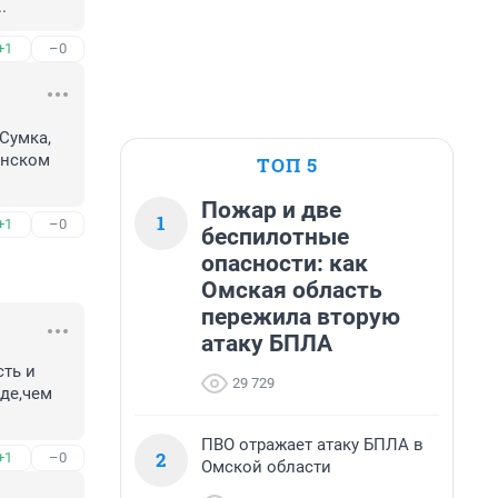
.
+1
–0
умка, 
нском 
ТОП 5
Пожар и две
1
+1
–0
беспилотные
опасности: как
Омская область
пережила вторую
атаку БПЛА
ть и 
29 729
е,чем 
ПВО отражает атаку БПЛА в
2
+1
–0
Омской области