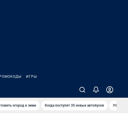
РОМОКОДЫ
ИГРЫ
товить огород к зиме
Когда поступят 35 новых автобусов
Убийца р