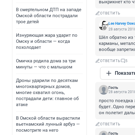
выкрикнет кто чт
В смертельном ДТП на западе
ОТВЕТИТЬ
Омской области пострадали
трое детей
Lee Harvey Osw
28 августа 2018
Изнуряющая жара ударит по
Шёл обратно из 
Омску и области — когда
карманы, метало
похолодает
вообще запретил
Омичка родила дома за три
ОТВЕТИТЬ
5
минуты — что с малышом
Показат
Дроны ударили по десяткам
многоквартирных домов,
Гость
многие охватил огонь,
28 августа 2018
пострадали дети: главное об
просто поездка 
атаке
будет..Одно пер
он полетит даль
В Омской области вырастили
вьетнамский лунный арбуз —
ОТВЕТИТЬ
посмотрите на него
Гость