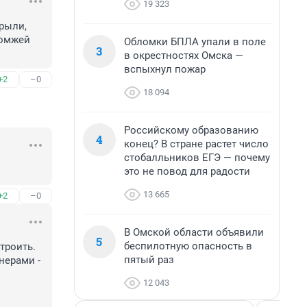
19 323
ыли, 
омжей 
Обломки БПЛА упали в поле
3
в окрестностях Омска —
вспыхнул пожар
+2
–0
18 094
Российскому образованию
4
конец? В стране растет число
стобалльников ЕГЭ — почему
это не повод для радости
13 665
+2
–0
В Омской области объявили
5
беспилотную опасность в
троить. 
пятый раз
ерами - 
12 043