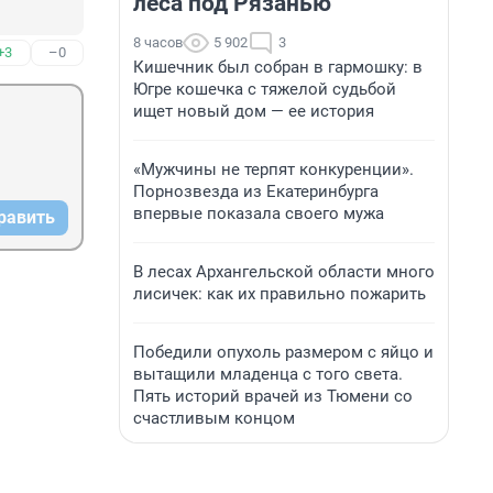
леса под Рязанью
8 часов
5 902
3
+3
–0
Кишечник был собран в гармошку: в
Югре кошечка с тяжелой судьбой
ищет новый дом — ее история
«Мужчины не терпят конкуренции».
Порнозвезда из Екатеринбурга
впервые показала своего мужа
равить
В лесах Архангельской области много
лисичек: как их правильно пожарить
Победили опухоль размером с яйцо и
вытащили младенца с того света.
Пять историй врачей из Тюмени со
счастливым концом