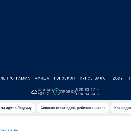
ЕЛЕПРОГРАММА
АФИША
ГОРОСКОП
КУРСЫ ВАЛЮТ
ZODY
П
USD 82,17
СЕЙЧАС
2
ПРОБКИ
+27°C
EUR 94,84
ты идут в Госдуму
Сколько стоит одеть ребенка к школе
Как подго