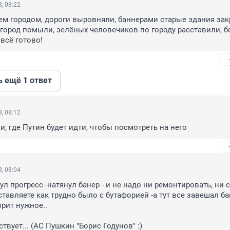
, 08:22
м городом, дороги выровняли, баннерами старые здания закр
 город помыли, зелёных человечиков по городу расставили, б
 всё готово!
ь ещё 1 ответ
, 08:12
и, где Путин будет идти, чтобы посмотреть на него
, 08:04
л прогресс -натянул банер - и не надо ни ремонтировать, ни с
тавляете как трудно было с бутафорией -а тут все завешал бан
рит нужное..

твует... (АС Пушкин "Борис Годунов" :)