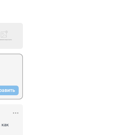
равить
как 