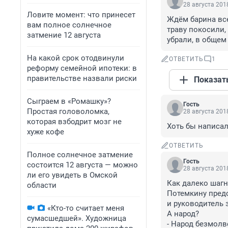
28 августа 2018
Ловите момент: что принесет
Ждём барина все
вам полное солнечное
траву покосили,
затмение 12 августа
убрали, в общем
На какой срок отодвинули
ОТВЕТИТЬ
1
реформу семейной ипотеки: в
правительстве назвали риски
Показат
Сыграем в «Ромашку»?
Гость
Простая головоломка,
28 августа 2018
которая взбодрит мозг не
Хоть бы написал
хуже кофе
ОТВЕТИТЬ
Полное солнечное затмение
Гость
состоится 12 августа — можно
28 августа 2018
ли его увидеть в Омской
Как далеко шагну
области
Потемкину предс
и руководитель з
«Кто-то считает меня
А народ? 

сумасшедшей». Художница
- Народ безмолвс