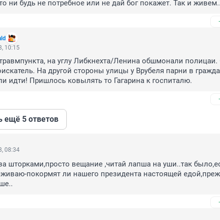
о ни будь не потребное или не дай бог покажет. Так и живем..
ald
, 10:15
травмпункта, на углу Либкнехта/Ленина обшмонали полицаи. С
искатель. На другой стороны улицы у Врубеля парни в гражда
и идти! Пришлось ковылять то Гагарина к госпиталю.
ь ещё 5 ответов
, 08:34
за шторками,просто вещание ,читай лапша на уши..так было,ес
еживаю-покормят ли нашего президента настоящей едой,прежд
ше..