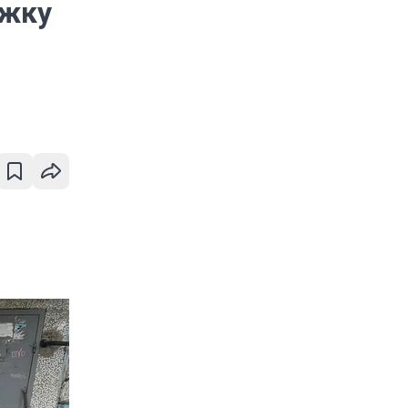
ожку
м