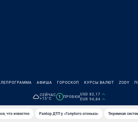
ЕЛЕПРОГРАММА
АФИША
ГОРОСКОП
КУРСЫ ВАЛЮТ
ZODY
П
USD 82,17
СЕЙЧАС
1
ПРОБКИ
+15°C
EUR 94,84
се, что известно
Разбор ДТП у «Голубого огонька»
Тюремная систе