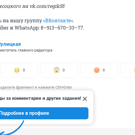
соцкого на vk.com/regik55
ь на нашу группу
«ВКонтакте»
.
ber и WhatsApp: 8–913–670–33–77.
Шулицкая
еститель главного редактора
0
0
0
ыделите фрагмент и нажмите Ctrl+Enter
ды за комментарии и другие задания!
Подробнее в профиле
ИИ
4