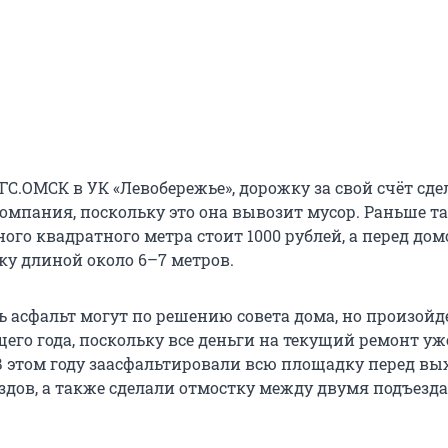
С.ОМСК в УК «Левобережье», дорожку за свой счёт сде
мпания, поскольку это она вывозит мусор. Раньше т
ого квадратного метра стоит 1000 рублей, а перед до
у длиной около 6–7 метров.
 асфальт могут по решению совета дома, но произойде
его года, поскольку все деньги на текущий ремонт уж
В этом году заасфальтировали всю площадку перед вы
ездов, а также сделали отмостку между двумя подъезд