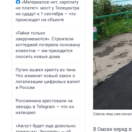
«Материалов нет, зарплату
не платят»: мост у Телецентра
не сдадут к 1 сентября — что
происходит на объекте
«Гайки только
закручиваются». Строители
коттеджей потеряли половину
клиентов — им приходится
сносить новые дома
Путин вывел крипту из тени.
Что изменит новый закон о
легализации цифровых валют
в России
Россиянина арестовали за
звезды в Telegram — что он
натворил
Сквозь ямы уже начал
«Август будет еще довольно
В Омске перед п
тяжелым». Эксперты — об