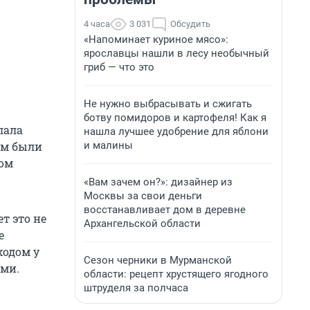
4 часа
3 031
Обсудить
«Напоминает куриное мясо»:
ярославцы нашли в лесу необычный
гриб — что это
Не нужно выбрасывать и сжигать
ботву помидоров и картофеля! Как я
лала
нашла лучшее удобрение для яблони
и малины
ам были
мом
«Вам зачем он?»: дизайнер из
Москвы за свои деньги
восстанавливает дом в деревне
т это не
Архангельской области
е
ходом у
Сезон черники в Мурманской
ами.
области: рецепт хрустящего ягодного
штруделя за полчаса