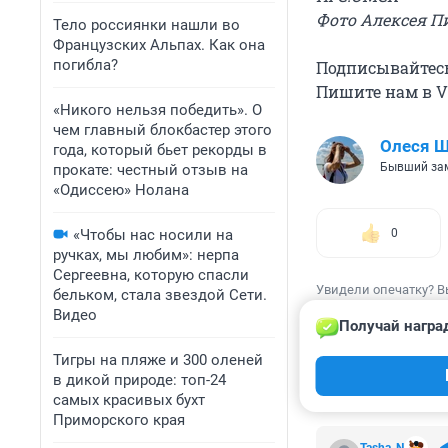
Фото Алексея Пи
Тело россиянки нашли во
Французских Альпах. Как она
погибла?
Подписывайтес
Пишите нам в Vi
«Никого нельзя победить». О
чем главный блокбастер этого
Олеся 
года, который бьет рекорды в
Бывший зам
прокате: честный отзыв на
«Одиссею» Нолана
«Чтобы нас носили на
0
ручках, мы любим»: нерпа
Сергеевна, которую спасли
Увидели опечатку? В
бельком, стала звездой Сети.
Видео
Получай награ
Тигры на пляже и 300 оленей
в дикой природе: топ-24
КОММЕНТАР
самых красивых бухт
Приморского края