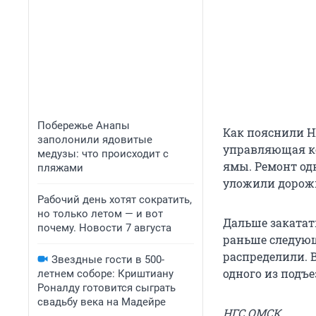
Побережье Анапы
Как пояснили НГ
заполонили ядовитые
управляющая ко
медузы: что происходит с
ямы. Ремонт одн
пляжами
уложили дорожк
Рабочий день хотят сократить,
но только летом — и вот
Дальше закатать
почему. Новости 7 августа
раньше следующ
распределили. 
Звездные гости в 500-
одного из подъ
летнем соборе: Криштиану
Роналду готовится сыграть
свадьбу века на Мадейре
НГС.ОМСК