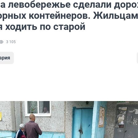
на левобережье сделали дор
орных контейнеров. Жильца
 ходить по старой
3 105
ария