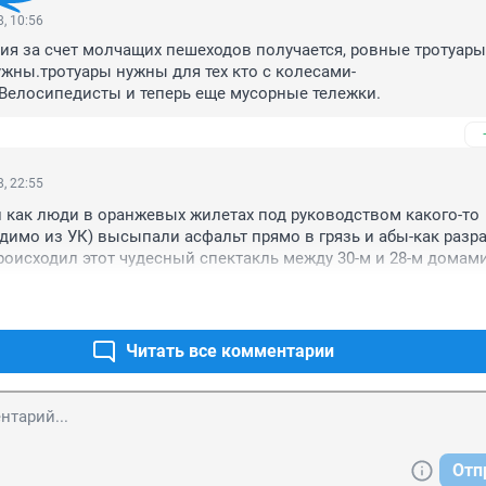
, 10:56
я за счет молчащих пешеходов получается, ровные тротуары 
жны.тротуары нужны для тех кто с колесами-
Велосипедисты и теперь еще мусорные тележки.
, 22:55
как люди в оранжевых жилетах под руководством какого-то 
димо из УК) высыпали асфальт прямо в грязь и абы-как разр
роисходил этот чудесный спектакль между 30-м и 28-м домами
и там ровняли непонятно... Стало ещё хуже на мой взгляд. Ком
опрос! Жителям ближайших домов??? Не думаю. Грустно всё это.
Читать все комментарии
Отп