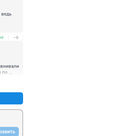
ведь 
+0
–0
авнивали 
 по 
у такая 
+0
–0
......
равить