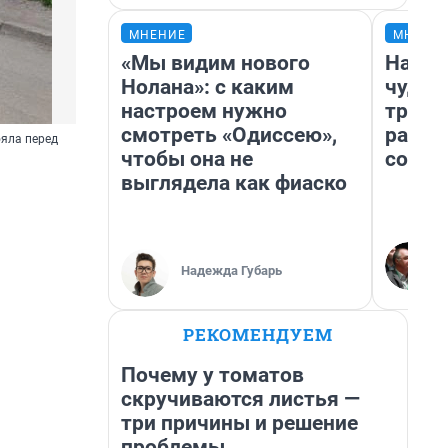
МНЕНИЕ
МНЕНИ
«Мы видим нового
Насле
Нолана»: с каким
чудом
настроем нужно
транс
смотреть «Одиссею»,
разне
ояла перед
чтобы она не
совет
выглядела как фиаско
Надежда Губарь
РЕКОМЕНДУЕМ
Почему у томатов
скручиваются листья —
три причины и решение
проблемы