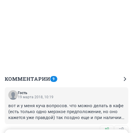
КОММЕНТАРИИ
9
Гость
19 марта 2018, 10:19
вот и у меня куча вопросов. что можно делать в кафе 
(есть только одно мерзкое предположение, но оно 
кажется уже правдой) так поздно еще и при наличии 
троих детей, почему так ленно пройти до 
+0
–0
пешеходника в столь поздний час. ждем дальнейших 