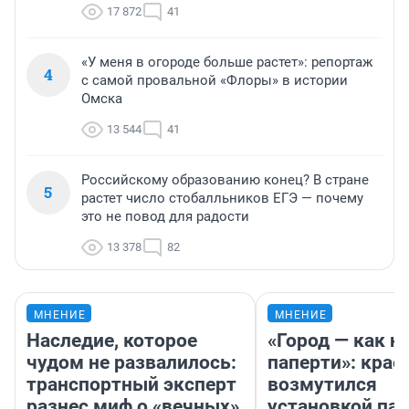
17 872
41
«У меня в огороде больше растет»: репортаж
4
с самой провальной «Флоры» в истории
Омска
13 544
41
Российскому образованию конец? В стране
5
растет число стобалльников ЕГЭ — почему
это не повод для радости
13 378
82
МНЕНИЕ
МНЕНИЕ
Наследие, которое
«Город — как н
чудом не развалилось:
паперти»: крае
транспортный эксперт
возмутился
разнес миф о «вечных»
установкой па