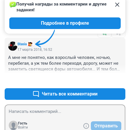
фактов - наличие алкоголя, скорость спидометра, 
Получай награды за комментарии и другие 
Гость
дорожные условия и проч. но судя по себе и моим 
17 марта 2018, 18:23
задания!
знакомым женщинам часто люди с восклицат. 
300 метров лень пройти, видимо такие совсем не 
знаком как раз в таких условиях осторожничают 
Подробнее в профиле
ценят свою жизнь. Жаль водителя только.
больше опытных водителей. надеюсь на 
справедливость. всех очень жаль в этой ситуации
+4
–1
Stasia
17 марта 2018, 16:52
А мне не понятно, как взрослый человек, ночью, 
перебегая, а уж тем более переходя, дорогу, может не 
заметить светящиеся фары автомобиля... И тем более 
не понятно, как можно вообще переходить дорогу, не 
+7
–1
убедившись в безопасности! Просим подробностей от 
автора! Ждём!
Читать все комментарии
Гость
Отправить
Войти