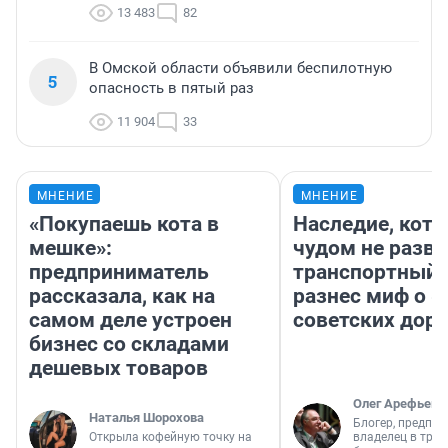
13 483
82
В Омской области объявили беспилотную
5
опасность в пятый раз
11 904
33
МНЕНИЕ
МНЕНИЕ
«Покупаешь кота в
Наследие, кото
мешке»:
чудом не разва
предприниматель
транспортный 
рассказала, как на
разнес миф о 
самом деле устроен
советских доро
бизнес со складами
дешевых товаров
Олег Арефьев
Наталья Шорохова
Блогер, предпри
Открыла кофейную точку на
владелец в тра