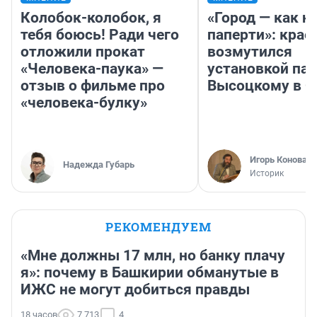
Колобок-колобок, я
«Город — как н
тебя боюсь! Ради чего
паперти»: крае
отложили прокат
возмутился
«Человека-паука» —
установкой па
отзыв о фильме про
Высоцкому в 
«человека-булку»
Игорь Коновал
Надежда Губарь
Историк
РЕКОМЕНДУЕМ
«Мне должны 17 млн, но банку плачу
я»: почему в Башкирии обманутые в
ИЖС не могут добиться правды
18 часов
7 713
4