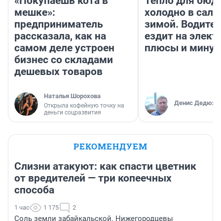
«Покупаешь кота в
Тепло для бюд
мешке»:
холодно в сало
предприниматель
зимой. Водител
рассказала, как на
ездит на элект
самом деле устроен
плюсы и мину
бизнес со складами
дешевых товаров
Наталья Шорохова
Денис Дедюхи
Открыла кофейную точку на
деньги соцразвития
РЕКОМЕНДУЕМ
Слизни атакуют: как спасти цветник
от вредителей — три копеечных
способа
1 час
1 175
2
Соль земли забайкальской. Нижегородцевы