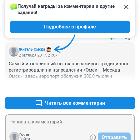
Получай награды за комментарии и другие 
Гость
3 октября 2017, 05:58
задания!
я с Челябы летал в Крым.. дешевле гораздо, да 
Подробнее в профиле
вообще в Омске зверские цены какие-то на перелеты.
+4
–0
Житель Омска
2 октября 2017, 21:07
Самый интенсивный поток пассажиров традиционно 
регистрировали на направлении «Омск – Москва – 
Омск»: здесь аэропорт обслужил 380,8 тысячи 
пассажиров.

+3
–0
Как-то и не удивительно, учитывая, что сейчас для 
многих рейсов по стране надо сначала прилететь в 
Читать все комментарии
Москву, потому что прямых рейсов - раз-два и 
обчёлся...
Гость
Отправить
Войти