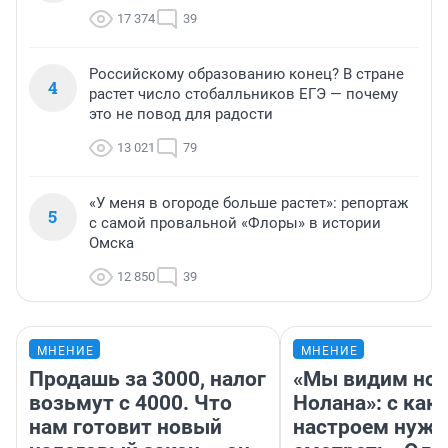
17 374
39
Российскому образованию конец? В стране
4
растет число стобалльников ЕГЭ — почему
это не повод для радости
13 021
79
«У меня в огороде больше растет»: репортаж
5
с самой провальной «Флоры» в истории
Омска
12 850
39
МНЕНИЕ
МНЕНИЕ
Продашь за 3000, налог
«Мы видим нов
возьмут с 4000. Что
Нолана»: с как
нам готовит новый
настроем нужн