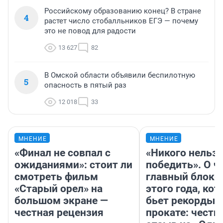
Российскому образованию конец? В стране
4
растет число стобалльников ЕГЭ — почему
это не повод для радости
13 627
82
В Омской области объявили беспилотную
5
опасность в пятый раз
12 018
33
МНЕНИЕ
МНЕНИЕ
«Финал не совпал с
«Никого нельз
ожиданиями»: стоит ли
победить». О ч
смотреть фильм
главный блокб
«Старый орел» на
этого года, ко
большом экране —
бьет рекорды 
честная рецензия
прокате: честн