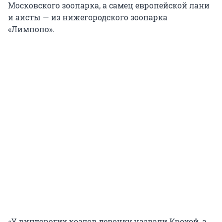
Московского зоопарка, а самец европейской лани
и аисты — из нижегородского зоопарка
«Лимпопо».
«У винторогих козлов девочку назвали Крохой, а