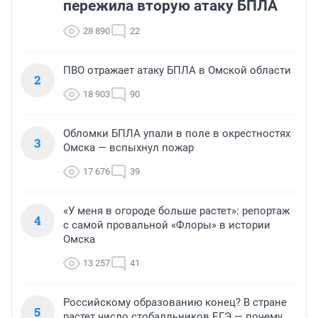
пережила вторую атаку БПЛА
28 890
22
ПВО отражает атаку БПЛА в Омской области
2
18 903
90
Обломки БПЛА упали в поле в окрестностях
3
Омска — вспыхнул пожар
17 676
39
«У меня в огороде больше растет»: репортаж
4
с самой провальной «Флоры» в истории
Омска
13 257
41
Российскому образованию конец? В стране
5
растет число стобалльников ЕГЭ — почему