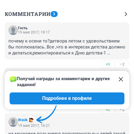
КОММЕНТАРИИ
3
Гость
19 мая 2017, 19:17
почему к осени то?детвора летом с удовольствием 
бы поплюхалась..Все ,что в интересах детства должно 
и делаться,ремонтироваться к Дню детства-1 
июня.Кто планы то составляет,часто через одно 
+3
–2
место..асфальт в снег,теперь фонтаны перед 
зимой..обидно.
Гость
19 мая 2017, 16:34
Получай награды за комментарии и другие 
задания!
К сентябрю откроют детям купаться!?😂😂😂 У нас 
вроде не жаркая осень! В таком случае можно было 
Подробнее в профиле
открытие на май планировать!
+2
–2
Wasik
19 мая 2017, 16:21
на московке пользуется популярностью у детей такой 