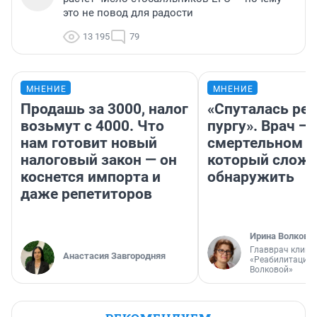
это не повод для радости
13 195
79
МНЕНИЕ
МНЕНИЕ
Продашь за 3000, налог
«Спуталась реч
возьмут с 4000. Что
пургу». Врач — 
нам готовит новый
смертельном д
налоговый закон — он
который слож
коснется импорта и
обнаружить
даже репетиторов
Ирина Волкова
Главврач клини
Анастасия Завгородняя
«Реабилитация 
Волковой»