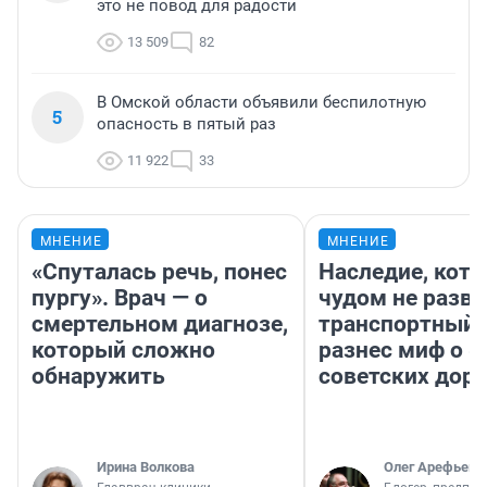
это не повод для радости
13 509
82
В Омской области объявили беспилотную
5
опасность в пятый раз
11 922
33
МНЕНИЕ
МНЕНИЕ
«Спуталась речь, понес
Наследие, кото
пургу». Врач — о
чудом не разва
смертельном диагнозе,
транспортный 
который сложно
разнес миф о 
обнаружить
советских доро
Ирина Волкова
Олег Арефьев