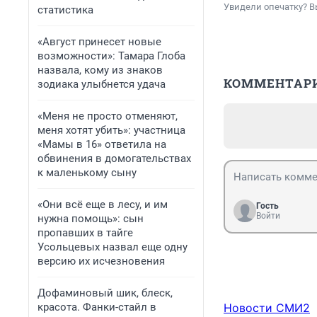
Увидели опечатку? В
статистика
«Август принесет новые
возможности»: Тамара Глоба
назвала, кому из знаков
КОММЕНТАР
зодиака улыбнется удача
«Меня не просто отменяют,
меня хотят убить»: участница
«Мамы в 16» ответила на
обвинения в домогательствах
к маленькому сыну
«Они всё еще в лесу, и им
Гость
Войти
нужна помощь»: сын
пропавших в тайге
Усольцевых назвал еще одну
версию их исчезновения
Дофаминовый шик, блеск,
красота. Фанки-стайл в
Новости СМИ2