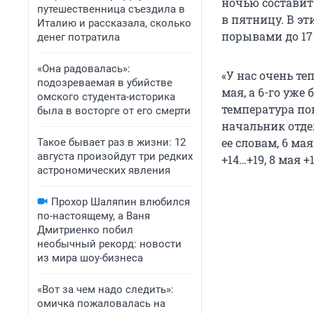
ночью составит 
путешественница съездила в
в пятницу. В э
Италию и рассказала, сколько
порывами до 17 
денег потратила
«Она радовалась»:
«У нас очень те
подозреваемая в убийстве
мая, а 6-го уже
омского студента-историка
температура по
была в восторге от его смерти
начальник отде
ее словам, 6 ма
Такое бывает раз в жизни: 12
августа произойдут три редких
+14…+19, 8 мая +
астрономических явления
Прохор Шаляпин влюбился
по-настоящему, а Ваня
Дмитриенко побил
необычный рекорд: новости
из мира шоу-бизнеса
«Вот за чем надо следить»:
омичка пожаловалась на