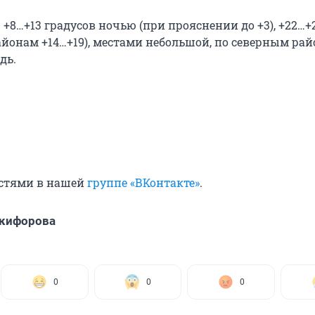
:
+8…+13 градусов ночью (при прояснении до +3), +22…+
айонам +14…+19), местами небольшой, по северным ра
дь.
остями в нашей
группе «ВКонтакте»
.
икифорова
0
0
0