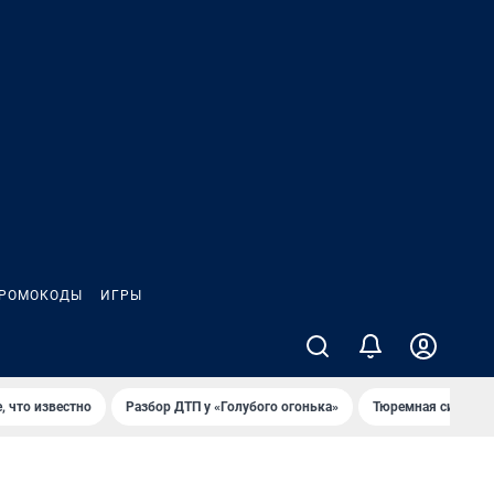
РОМОКОДЫ
ИГРЫ
, что известно
Разбор ДТП у «Голубого огонька»
Тюремная система