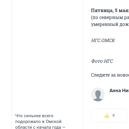
Пятница, 5 мая
(по северным р
умеренный дож
НГС.ОМСК
Фото НГС
Следите за нов
Анна Н
Что сильнее всего
0
подорожало в Омской
области с начала года —