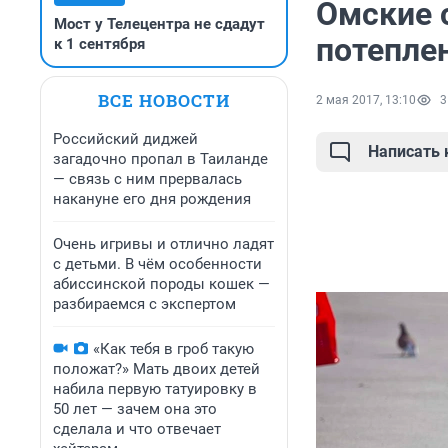
Омские 
Мост у Телецентра не сдадут
потеплен
к 1 сентября
ВСЕ НОВОСТИ
2 мая 2017, 13:10
3
Российский диджей
Написать
загадочно пропал в Таиланде
— связь с ним прервалась
накануне его дня рождения
Очень игривы и отлично ладят
с детьми. В чём особенности
абиссинской породы кошек —
разбираемся с экспертом
«Как тебя в гроб такую
положат?» Мать двоих детей
набила первую татуировку в
50 лет — зачем она это
сделала и что отвечает