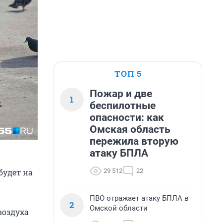
ТОП 5
Пожар и две
1
беспилотные
опасности: как
Омская область
пережила вторую
атаку БПЛА
29 512
22
будет на
ПВО отражает атаку БПЛА в
2
Омской области
воздуха