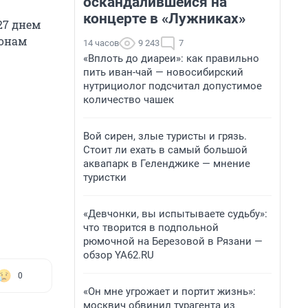
оскандалившейся на
концерте в «Лужниках»
27 днем
йонам
14 часов
9 243
7
«Вплоть до диареи»: как правильно
пить иван-чай — новосибирский
нутрициолог подсчитал допустимое
количество чашек
Вой сирен, злые туристы и грязь.
Стоит ли ехать в самый большой
аквапарк в Геленджике — мнение
туристки
«Девчонки, вы испытываете судьбу»:
что творится в подпольной
рюмочной на Березовой в Рязани —
обзор YA62.RU
0
«Он мне угрожает и портит жизнь»:
москвич обвинил турагента из