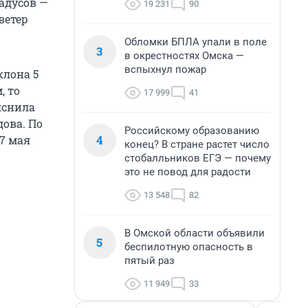
радусов —
19 231
90
ветер
Обломки БПЛА упали в поле
3
в окрестностях Омска —
вспыхнул пожар
клона 5
, то
17 999
41
яснила
ова. По
Российскому образованию
4
 7 мая
конец? В стране растет число
стобалльников ЕГЭ — почему
это не повод для радости
13 548
82
В Омской области объявили
5
беспилотную опасность в
пятый раз
11 949
33