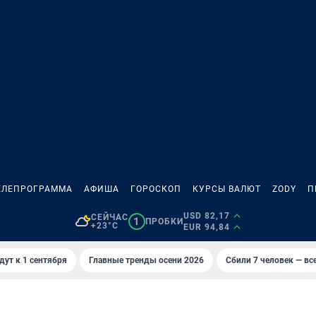
ЕЛЕПРОГРАММА
АФИША
ГОРОСКОП
КУРСЫ ВАЛЮТ
ZODY
П
USD 82,17
СЕЙЧАС
1
ПРОБКИ
+23°C
EUR 94,84
дут к 1 сентября
Главные тренды осени 2026
Сбили 7 человек — все