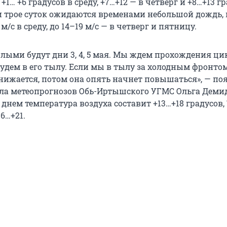
+1… +6 градусов в среду, +7…+12 — в четверг и +8…+13 г
ти трое суток ожидаются временами небольшой дождь, 
м/с в среду, до 14–19 м/с — в четверг и пятницу.
плыми будут дни 3, 4, 5 мая. Мы ждем прохождения ци
 будем в его тылу. Если мы в тылу за холодным фронтом
нижается, потом она опять начнет повышаться», — по
ла метеопрогнозов Обь-Иртышского УГМС Ольга Демид
я днем температура воздуха составит +13…+18 градусов,
16…+21.