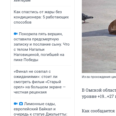
хейтерам
Как спастись от жары без
кондиционера: 5 работающих
способов
Покорила пять вершин,
оставила предсмертную
записку и послание сыну. Что
с телом Натальи
Наговициной, погибшей на
пике Победы
«Финал не совпал с
ожиданиями»: стоит ли
Из-за прохождения ци
смотреть фильм «Старый
орел» на большом экране —
В Омской облас
честная рецензия
уровне +19…+27 
Лимонные сады,
европейский Байкал и
Как сообщается
очередь к статуе Джульетты: