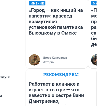
МНЕНИЕ
МНЕНИ
«Город — как нищий на
«Поку
паперти»: краевед
мешке
возмутился
предп
установкой памятника
расска
Высоцкому в Омске
самом
бизне
дешев
Игорь Коновалов
Историк
РЕКОМЕНДУЕМ
радуса
Работает в клинике и
играет в театре — что
известно о сестре Вани
ми
Дмитриенко,