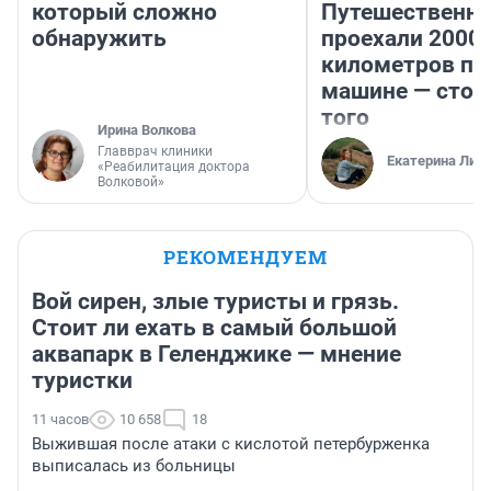
который сложно
Путешественн
обнаружить
проехали 2000
километров по 
машине — стои
того
Ирина Волкова
Главврач клиники
Екатерина Лит
«Реабилитация доктора
Волковой»
РЕКОМЕНДУЕМ
Вой сирен, злые туристы и грязь.
Стоит ли ехать в самый большой
аквапарк в Геленджике — мнение
туристки
11 часов
10 658
18
Выжившая после атаки с кислотой петербурженка
выписалась из больницы