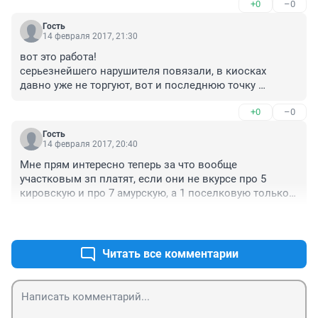
+0
–0
Гость
14 февраля 2017, 21:30
вот это работа!

серьезнейшего нарушителя повязали, в киосках 
давно уже не торгуют, вот и последнюю точку 
прикрыли..

+0
–0
особенно до сих пор не торгуют а павильоне на 
остановке пр комарова по улице дмитриева..
Гость
14 февраля 2017, 20:40
Мне прям интересно теперь за что вообще 
участковым зп платят, если они не вкурсе про 5 
кировскую и про 7 амурскую, а 1 поселковую только 
через 2 года обнаружили
+2
–1
Читать все комментарии