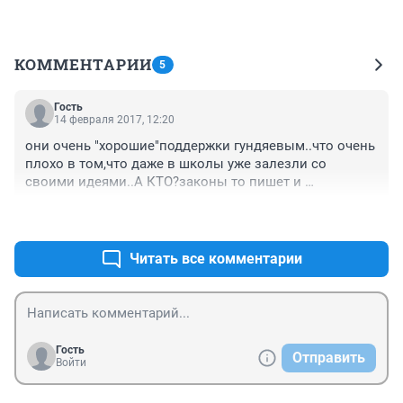
КОММЕНТАРИИ
5
Гость
14 февраля 2017, 12:20
они очень "хорошие"поддержки гундяевым..что очень 
плохо в том,что даже в школы уже залезли со 
своими идеями..А КТО?законы то пишет и 
принимает..законов уже много томов,но толку в 
+3
–1
основном НОЛЬ,главное,что все они в интересах 
далеко не жителей.а только 
чиновников..СТЫДНО,господа!
Читать все комментарии
Гость
Отправить
Войти