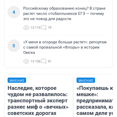
Российскому образованию конец? В стране
4
растет число стобалльников ЕГЭ — почему
это не повод для радости
13 119
79
«У меня в огороде больше растет»: репортаж
5
с самой провальной «Флоры» в истории
Омска
13 106
41
МНЕНИЕ
МНЕНИЕ
Наследие, которое
«Покупаешь ко
чудом не развалилось:
мешке»:
транспортный эксперт
предпринимат
разнес миф о «вечных»
рассказала, как
советских дорогах
самом деле ус