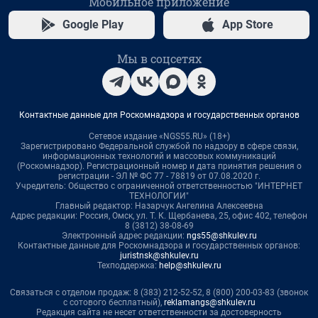
Мобильное приложение
Google Play
App Store
Мы в соцсетях
Контактные данные для Роскомнадзора и государственных органов
Сетевое издание «NGS55.RU» (18+)
Зарегистрировано Федеральной службой по надзору в сфере связи,
информационных технологий и массовых коммуникаций
(Роскомнадзор). Регистрационный номер и дата принятия решения о
регистрации - ЭЛ № ФС 77 - 78819 от 07.08.2020 г.
Учредитель: Общество с ограниченной ответственностью "ИНТЕРНЕТ
ТЕХНОЛОГИИ"
Главный редактор: Назарчук Ангелина Алексеевна
Адрес редакции: Россия, Омск, ул. Т. К. Щербанева, 25, офис 402, телефон
8 (3812) 38-08-69
Электронный адрес редакции:
ngs55@shkulev.ru
Контактные данные для Роскомнадзора и государственных органов:
juristnsk@shkulev.ru
Техподдержка:
help@shkulev.ru
Связаться с отделом продаж: 8 (383) 212-52-52, 8 (800) 200-03-83 (звонок
с сотового бесплатный),
reklamangs@shkulev.ru
Редакция сайта не несет ответственности за достоверность