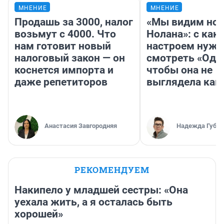
МНЕНИЕ
МНЕНИЕ
Продашь за 3000, налог
«Мы видим нов
возьмут с 4000. Что
Нолана»: с как
нам готовит новый
настроем нужн
налоговый закон — он
смотреть «Оди
коснется импорта и
чтобы она не
даже репетиторов
выглядела как
Анастасия Завгородняя
Надежда Губар
РЕКОМЕНДУЕМ
Накипело у младшей сестры: «Она
уехала жить, а я осталась быть
хорошей»