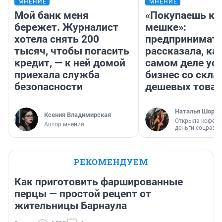
МНЕНИЕ
МНЕНИЕ
Мой банк меня
«Покупаешь ко
бережет. Журналист
мешке»:
хотела снять 200
предпринимат
тысяч, чтобы погасить
рассказала, как
кредит, — к ней домой
самом деле ус
приехала служба
бизнес со скл
безопасности
дешевых това
Наталья Шорох
Ксения Владимирская
Открыла кофейн
Автор мнения
деньги соцразв
РЕКОМЕНДУЕМ
Как приготовить фаршированные
перцы — простой рецепт от
жительницы Барнаула