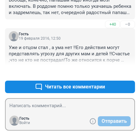
Такое громкое и бестолковое начало, а читать, 
включать. В роддоме помню только укачаешь ребенка 
оказывается, надо было с конца. :(
и задремлешь, так нет, очередной радостный папаша 
стреляет под окнами (дело на новогодние праздники 
+40
–0
было). Действительно, как будто кроме его 
новорожденного ребенка и жены в роддоме больше 
Гость
нет никого.....
19 февраля 2016, 12:50
Уже и отцом стал , а ума нет !!Его действия могут 
представлять угрозу для других мам и детей !!Счастье 
,что не кто не пострадал!То же относится к порче 
имущества , когда начинают исписывать на радостях 
+46
–1
близлежащие здания ,можно выразить радость с 
пользой для себя и города !Заложили бы парк ,в 
нашем городе пней , где каждый счастливы отец мог 
Читать все комментарии
посадить дерево и памятно и хорошо всем!!!
Гость
Отправить
Войти