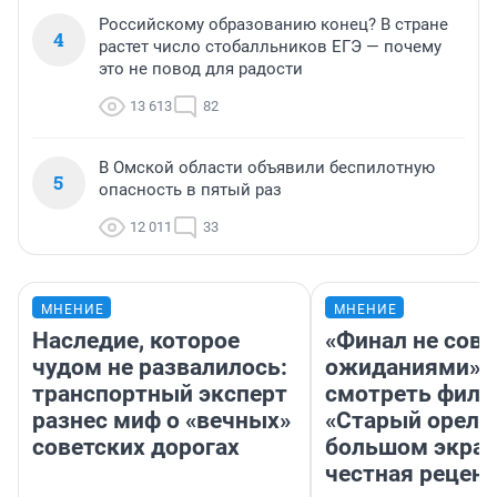
Российскому образованию конец? В стране
4
растет число стобалльников ЕГЭ — почему
это не повод для радости
13 613
82
В Омской области объявили беспилотную
5
опасность в пятый раз
12 011
33
МНЕНИЕ
МНЕНИЕ
Наследие, которое
«Финал не совп
чудом не развалилось:
ожиданиями»: 
транспортный эксперт
смотреть фил
разнес миф о «вечных»
«Старый орел» 
советских дорогах
большом экран
честная рецен