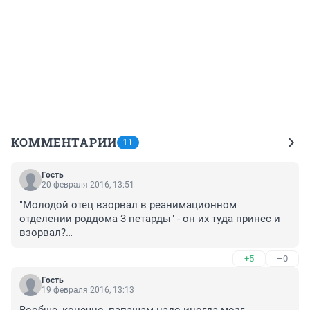
КОММЕНТАРИИ
11
Гость
20 февраля 2016, 13:51
"Молодой отец взорвал в реанимационном 
отделении роддома 3 петарды" - он их туда принес и 
взорвал?

"в помещение роддома № 6 в Кировском округе 
+5
–0
Омска неизвестный бросил 3 петарды" - с улицы 
закинул руками?

Гость
А оказывается - "житель поселка Горячий ключ 
19 февраля 2016, 13:13
запустил под окнами больницы салют".

Вообще, конечно, папашам надо иногда мозг 