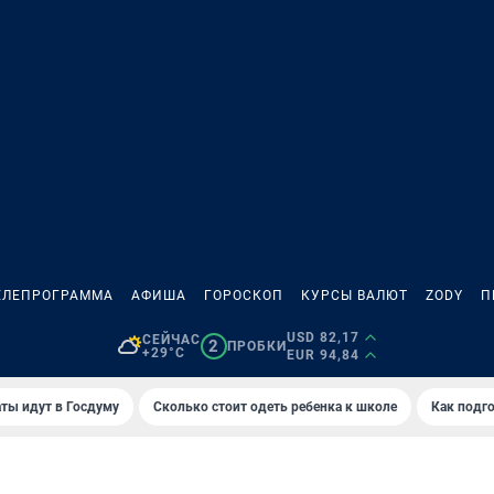
ЕЛЕПРОГРАММА
АФИША
ГОРОСКОП
КУРСЫ ВАЛЮТ
ZODY
П
USD 82,17
СЕЙЧАС
2
ПРОБКИ
+29°C
EUR 94,84
ты идут в Госдуму
Сколько стоит одеть ребенка к школе
Как подго