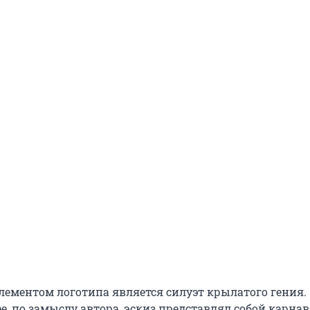
ементом логотипа является силуэт крылатого гения.
е, по замыслу автора, эскиз представлял собой карна