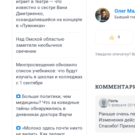
играет в театре — что
известно о сестре Вани
Олег Ма
Дмитриенко,
Бывший гла
оскандалившейся на концерте
в «Лужниках»
0
Над Омской областью
заметили необычное
свечение
Увидели опечатку? В
Минпросвещения обновило
список учебников: что будут
изучать в школах и колледжах
с 1 сентября
КОММЕНТАР
Больше политики, чем
Гость
медицины? Что за ковидные
3 февраля 2016
тайны обнаружились в
Раньше очень пе
дневниках доктора Фаучи
Изменения дейст
Спасибо! Призна
«Молоко здесь почти никто
не видит». Как делают