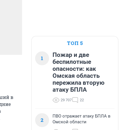
ТОП 5
Пожар и две
1
беспилотные
опасности: как
Омская область
пережила вторую
атаку БПЛА
вший в
29 707
22
едние
в
ПВО отражает атаку БПЛА в
а
2
Омской области