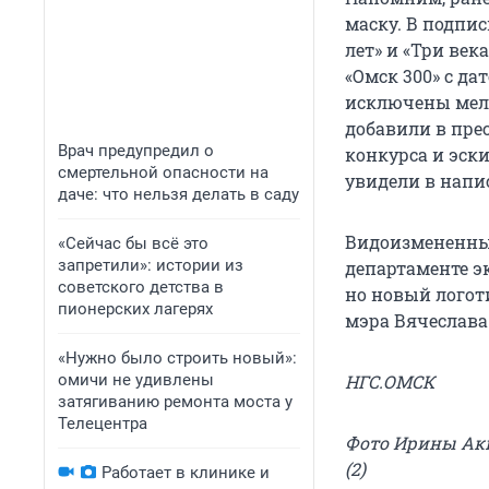
маску. В подпис
лет» и «Три века
«Омск 300» с да
исключены мелк
добавили в прес
Врач предупредил о
конкурса и эски
смертельной опасности на
увидели в напис
даче: что нельзя делать в саду
Видоизмененны
«Сейчас бы всё это
запретили»: истории из
департаменте э
советского детства в
но новый логот
пионерских лагерях
мэра Вячеслава
«Нужно было строить новый»:
омичи не удивлены
НГС.ОМСК
затягиванию ремонта моста у
Телецентра
Фото Ирины Аки
(2)
Работает в клинике и