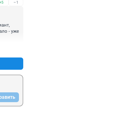
+5
–1
ант, 
ло - уже 
+6
–1
равить