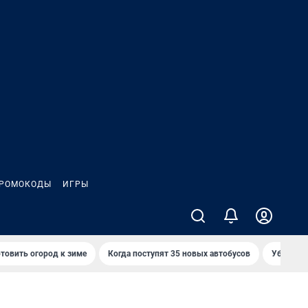
РОМОКОДЫ
ИГРЫ
товить огород к зиме
Когда поступят 35 новых автобусов
Убийца р