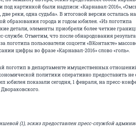
и под картинкой были надписи: «Карнавал-2016», «Омс
, две реки, одна судьба». В итоговой версии осталась н
той образования города и годом юбилея. «Из логотипа
ие детали, элементы приобрели более четкие границ
с-службе. Отметим, что после обнародования результ
за логотипа пользователи соцсети «ВКонтакте» массов
ании цифры во фразе «Карнавал-2016» слово «голь».
й логотип в департаменте имущественных отношени
кономической политики оперативно предоставить не 
ип юбилея показали сегодня, 1 февраля, на пресс-кон
 Двораковского.
шевой (1), эскиз предоставлен пресс-службой админ