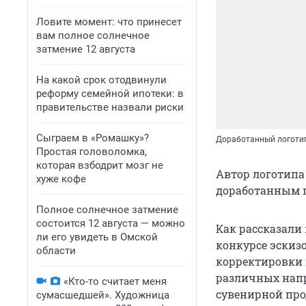
Ловите момент: что принесет
вам полное солнечное
затмение 12 августа
На какой срок отодвинули
реформу семейной ипотеки: в
правительстве назвали риски
Сыграем в «Ромашку»?
Доработанный логоти
Простая головоломка,
которая взбодрит мозг не
Автор логотипа
хуже кофе
доработанным 
Полное солнечное затмение
состоится 12 августа — можно
Как рассказали
ли его увидеть в Омской
конкурсе эскизо
области
корректировки 
различных напр
«Кто-то считает меня
сувенирной про
сумасшедшей». Художница