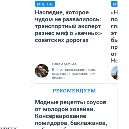
МНЕНИЕ
МНЕНИ
Наследие, которое
«Нико
чудом не развалилось:
побед
транспортный эксперт
главн
разнес миф о «вечных»
этого
советских дорогах
бьет 
прока
отзыв
Нолан
Олег Арефьев
Блогер, предприниматель,
владелец в транспортном
бизнесе
РЕКОМЕНДУЕМ
Модные рецепты соусов
от молодой хозяйки.
Консервирование
помидоров, баклажанов,
вальную