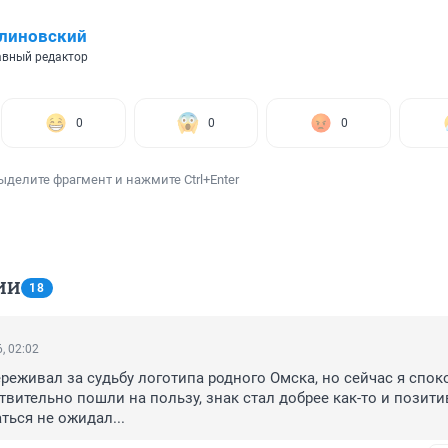
линовский
вный редактор
0
0
0
ыделите фрагмент и нажмите Ctrl+Enter
ИИ
18
, 02:02
реживал за судьбу логотипа родного Омска, но сейчас я споко
вительно пошли на пользу, знак стал добрее как-то и позитив
ться не ожидал...