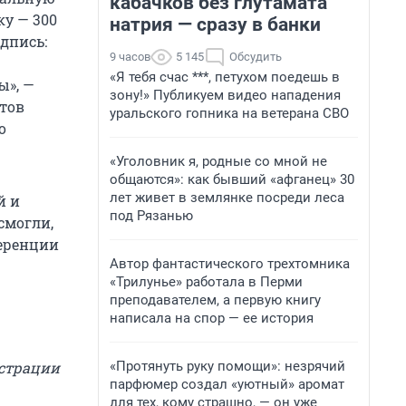
кабачков без глутамата
ку — 300
натрия — сразу в банки
адпись:
9 часов
5 145
Обсудить
«Я тебя счас ***, петухом поедешь в
ы», —
зону!» Публикуем видео нападения
атов
уральского гопника на ветерана СВО
о
«Уголовник я, родные со мной не
общаются»: как бывший «афганец» 30
лет живет в землянке посреди леса
й и
под Рязанью
смогли,
ференции
Автор фантастического трехтомника
«Трилунье» работала в Перми
преподавателем, а первую книгу
написала на спор — ее история
«Протянуть руку помощи»: незрячий
истрации
парфюмер создал «уютный» аромат
для тех, кому страшно, — он уже