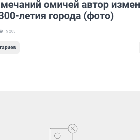
амечаний омичей автор изме
300-летия города (фото)
5 203
тариев