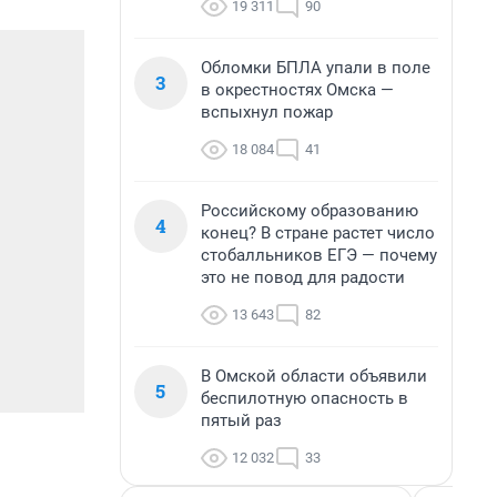
19 311
90
Обломки БПЛА упали в поле
3
в окрестностях Омска —
вспыхнул пожар
18 084
41
Российскому образованию
4
конец? В стране растет число
стобалльников ЕГЭ — почему
это не повод для радости
13 643
82
В Омской области объявили
5
беспилотную опасность в
пятый раз
12 032
33