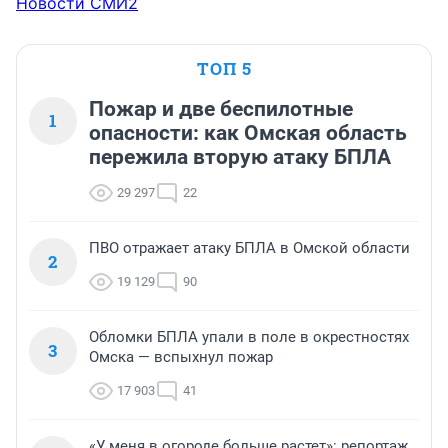
Новости СМИ2
ТОП 5
Пожар и две беспилотные
1
опасности: как Омская область
пережила вторую атаку БПЛА
29 297
22
ПВО отражает атаку БПЛА в Омской области
2
19 129
90
Обломки БПЛА упали в поле в окрестностях
3
Омска — вспыхнул пожар
17 903
41
«У меня в огороде больше растет»: репортаж