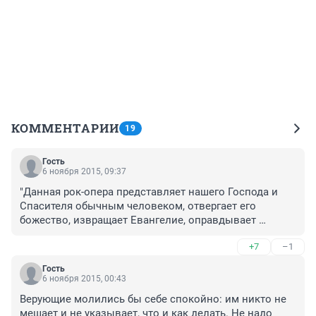
КОММЕНТАРИИ
19
Гость
6 ноября 2015, 09:37
"Данная рок-опера представляет нашего Господа и 
Спасителя обычным человеком, отвергает его 
божество, извращает Евангелие, оправдывает 
предательство Иуды."

+7
–1
Я так понимаю, ребята где-то краткий пересказ 
отыскали... Самое грустное, что ведь действительно в 
Гость
некоторых городах пугаются и запрещают. Хотя, если 
6 ноября 2015, 00:43
я не ошибаюсь, еще в истории с "Тангейзером" 
Верующие молились бы себе спокойно: им никто не 
(сравнивать эти две постановки, к слову, нельзя: 
мешает и не указывает, что и как делать. Не надо 