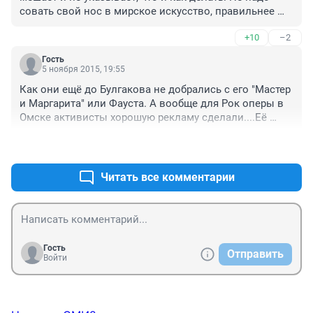
создатели JCS подобных вольностей себе не 
совать свой нос в мирское искусство, правильнее 
позволили) представители РПЦ высказались о том, 
сказать, в мировое искусство. Эта рок-опера - одно из 
что негоже православному в такой ситуации жалобы 
+10
–2
лучших музыкальных творений 20 века! Понятно, что 
писать и протестовать. И, простите, где 
оригинал теперь доступен только в записи, но 
подтверждение, что это православные верующие?
Гость
насколько помню свои ощущения от русскоязычной 
5 ноября 2015, 19:55
версии - был очень хорошо передан дух оригинала. 
Как они ещё до Булгакова не добрались с его "Мастер 
Жалею, что не смогу послушать это великое 
и Маргарита" или Фауста. А вообще для Рок оперы в 
творение!
Омске активисты хорошую рекламу сделали....Её 
даже при СССР не запрещали.
+30
–2
Читать все комментарии
Гость
Отправить
Войти