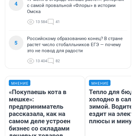
4
с самой провальной «Флоры» в истории
Омска
13 584
41
Российскому образованию конец? В стране
5
растет число стобалльников ЕГЭ — почему
это не повод для радости
13 404
82
МНЕНИЕ
МНЕНИЕ
«Покупаешь кота в
Тепло для бюд
мешке»:
холодно в сало
предприниматель
зимой. Водител
рассказала, как на
ездит на элект
самом деле устроен
плюсы и мину
бизнес со складами
дешевых товаров