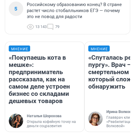
Российскому образованию конец? В стране
5
растет число стобалльников ЕГЭ — почему
это не повод для радости
13 143
79
МНЕНИЕ
МНЕНИЕ
«Покупаешь кота в
«Спуталась реч
мешке»:
пургу». Врач — 
предприниматель
смертельном д
рассказала, как на
который слож
самом деле устроен
обнаружить
бизнес со складами
дешевых товаров
Ирина Волкова
Наталья Шорохова
Главврач клини
Открыла кофейную точку на
«Реабилитация 
деньги соцразвития
Волковой»