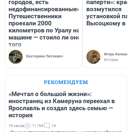
городов, есть
паперти»: крае
недофинансированные».
возмутился
Путешественники
установкой па
проехали 2000
Высоцкому в 
километров по Уралу на
машине — стоило ли оно
того
Игорь Коновал
Екатерина Литкевич
Историк
РЕКОМЕНДУЕМ
«Мечтал о большой жизни»:
иностранец из Камеруна переехал в
Ярославль и создал здесь семью —
история
15 часов
11 764
14