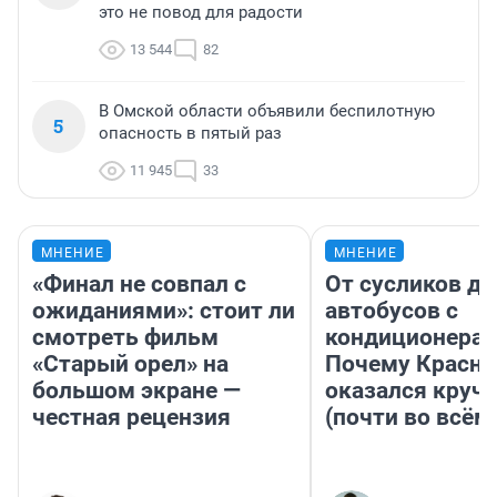
это не повод для радости
13 544
82
В Омской области объявили беспилотную
5
опасность в пятый раз
11 945
33
МНЕНИЕ
МНЕНИЕ
«Финал не совпал с
От сусликов до
ожиданиями»: стоит ли
автобусов с
смотреть фильм
кондиционерам
«Старый орел» на
Почему Красно
большом экране —
оказался круч
честная рецензия
(почти во всём