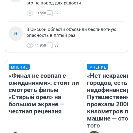
это не повод для радости
13 558
82
В Омской области объявили беспилотную
5
опасность в пятый раз
11 958
33
МНЕНИЕ
МНЕНИЕ
«Финал не совпал с
«Нет некрасив
ожиданиями»: стоит ли
городов, есть
смотреть фильм
недофинансиро
«Старый орел» на
Путешественн
большом экране —
проехали 2000
честная рецензия
километров по 
машине — стои
того