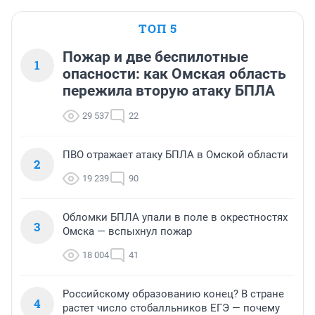
расстрела запрещает ей обращаться к родителям за 
помощью, потому что она будет позорить мужа. Стоит 
ТОП 5
ли говорить, что мужчина не считает, что делает что-
то неправильное. Борьба с такими бесполезна, так 
Пожар и две беспилотные
1
что у женщины остается только два выхода: надеть 
опасности: как Омская область
хиджаб или спасаться бегством после первой 
пережила вторую атаку БПЛА
встречи. Почему у некоторых отказывает чувство 
самосохранения ни могу взять в толк.
29 537
22
ПВО отражает атаку БПЛА в Омской области
2
19 239
90
Обломки БПЛА упали в поле в окрестностях
3
Омска — вспыхнул пожар
18 004
41
Российскому образованию конец? В стране
4
растет число стобалльников ЕГЭ — почему