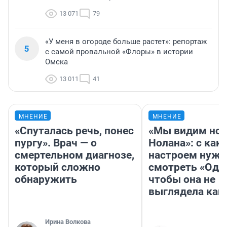
13 071
79
«У меня в огороде больше растет»: репортаж
5
с самой провальной «Флоры» в истории
Омска
13 011
41
МНЕНИЕ
МНЕНИЕ
«Спуталась речь, понес
«Мы видим нов
пургу». Врач — о
Нолана»: с как
смертельном диагнозе,
настроем нужн
который сложно
смотреть «Оди
обнаружить
чтобы она не
выглядела как
Ирина Волкова