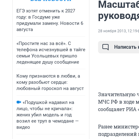
Масштаб
ЕГЭ хотят отменить к 2027
руковод
году: в Госдуме уже
придумали замену. Новости 6
августа
28 ноября 2013, 12:19
«Простите нас за всё». С
Написать
телефона исчезнувшей в тайге
семьи Усольцевых пришло
леденящее душу сообщение
Кому признаются в любви, а
кому разобьют сердце:
любовный гороскоп на август
Значительную ч
МЧС РФ в ходе 
«Подушкой надавил на
лицо, чтобы не кричала»:
сообщаяет РИА 
жених убил модель и год
возил ее труп в чемодане —
Ранее министер
видео
подразделений 