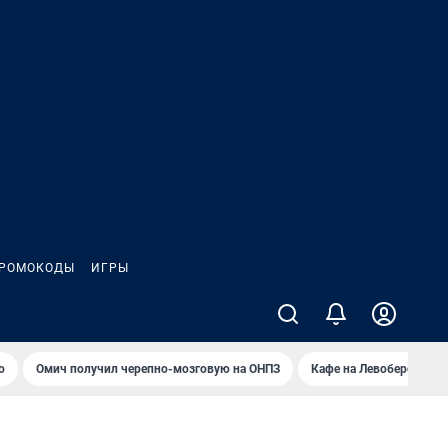
РОМОКОДЫ
ИГРЫ
о
Омич получил черепно-мозговую на ОНПЗ
Кафе на Левобережье в