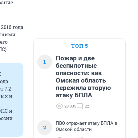
вание
 2016 года
аршими
его
ТОП 5
С).
Пожар и две
1
беспилотные
опасности: как
С
Омская область
ода.
пережила вторую
т 7,2
атаку БПЛА
ных и
28 835
22
ФПС и
оссии
ПВО отражает атаку БПЛА в
2
Омской области