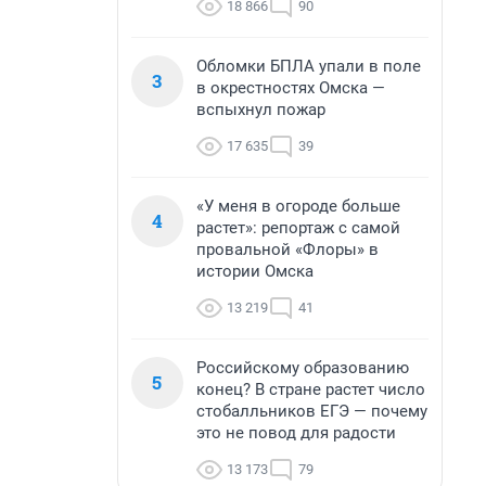
18 866
90
Обломки БПЛА упали в поле
3
в окрестностях Омска —
вспыхнул пожар
17 635
39
«У меня в огороде больше
4
растет»: репортаж с самой
провальной «Флоры» в
истории Омска
13 219
41
Российскому образованию
5
конец? В стране растет число
стобалльников ЕГЭ — почему
это не повод для радости
13 173
79