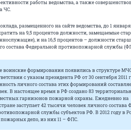
ктивности работы ведомства, а также совершенство
а ЧС.
доклада, размещенного на сайте ведомства, до 1 января
кратить на 9,5 процентов должности, замещаемые ст
ннослужащие), и на 16,5 процентов – должности старш
о состава Федеральной противопожарной службы (ФП
е воинские формирования появились в структуре МЧ
тветствии с указом президента РФ от 30 сентября 2011 г
ность личного состава этих формирований составляе
ек. В настоящее время в РФ создано 83 территориаль
местных гарнизонов пожарной охраны. Ежедневно на
стране заступает 42 тысячи человек личного состава 
ротивопожарной службы субъектов РФ. В 2012 году в Р
 пожарных депо, из них 11 – ФПС.