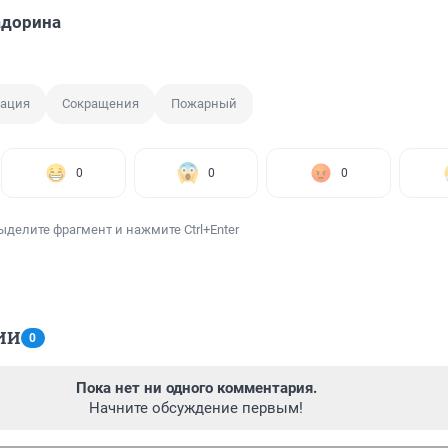
адорина
ация
Сокращения
Пожарный
0
0
0
ыделите фрагмент и нажмите Ctrl+Enter
ИИ
0
Пока нет ни одного комментария.
Начните обсуждение первым!