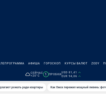
ЕЛЕПРОГРАММА
АФИША
ГОРОСКОП
КУРСЫ ВАЛЮТ
ZODY
П
USD 81,41
СЕЙЧАС
1
ПРОБКИ
+20°C
EUR 94,06
длагают рожать ради квартиры
Как Омск пережил мощный ливень: фот