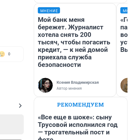
МНЕНИЕ
МНЕНИ
Мой банк меня
«Горо
бережет. Журналист
папер
хотела снять 200
возму
тысяч, чтобы погасить
устан
кредит, — к ней домой
Высоц
0
приехала служба
безопасности
Ксения Владимирская
Автор мнения
РЕКОМЕНДУЕМ
«Все еще в шоке»: сыну
Трусовой исполнился год
— трогательный пост и
фото