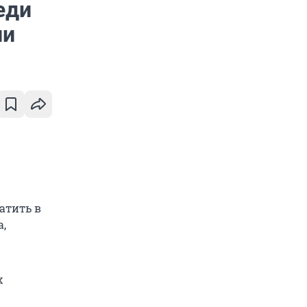
еди
ии
атить в
а,
х