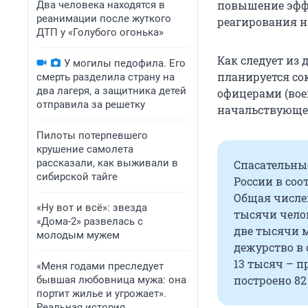
повышение эффе
Два человека находятся в
реанимации после жуткого
реагирования н
ДТП у «Голубого огонька»
Как следует из 
У могилы педофила. Его
планируется со
смерть разделила страну на
два лагеря, а защитника детей
офицерами (вое
отправила за решетку
начальствующег
Пилоты потерпевшего
крушение самолета
рассказали, как выживали в
Спасательны
сибирской тайге
России в соо
Общая числен
«Ну вот и всё»: звезда
тысячи челов
«Дома-2» развелась с
две тысячи 
молодым мужем
дежурство в 
13 тысяч – п
«Меня годами преследует
построено 82
бывшая любовница мужа: она
портит жилье и угрожает».
Реальная история