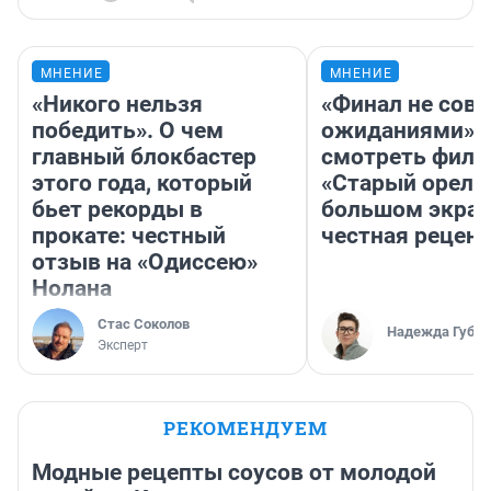
МНЕНИЕ
МНЕНИЕ
«Никого нельзя
«Финал не совп
победить». О чем
ожиданиями»: 
главный блокбастер
смотреть фил
этого года, который
«Старый орел» 
бьет рекорды в
большом экран
прокате: честный
честная рецен
отзыв на «Одиссею»
Нолана
Стас Соколов
Надежда Губар
Эксперт
РЕКОМЕНДУЕМ
Модные рецепты соусов от молодой