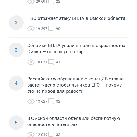
29 691
22
ПВО отражает атаку БПЛА в Омской области
2
19 297
90
Обломки БПЛА упали в поле в окрестностях
3
Омска — вспыхнул пожар
18 071
41
Российскому образованию конец? В стране
4
растет число стобалльников ЕГЭ — почему
это не повод для радости
13 627
82
В Омской области объявили беспилотную
5
опасность в пятый раз
12 019
33