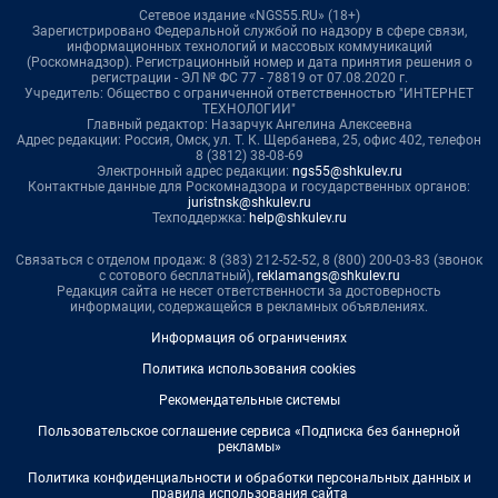
Сетевое издание «NGS55.RU» (18+)
Зарегистрировано Федеральной службой по надзору в сфере связи,
информационных технологий и массовых коммуникаций
(Роскомнадзор). Регистрационный номер и дата принятия решения о
регистрации - ЭЛ № ФС 77 - 78819 от 07.08.2020 г.
Учредитель: Общество с ограниченной ответственностью "ИНТЕРНЕТ
ТЕХНОЛОГИИ"
Главный редактор: Назарчук Ангелина Алексеевна
Адрес редакции: Россия, Омск, ул. Т. К. Щербанева, 25, офис 402, телефон
8 (3812) 38-08-69
Электронный адрес редакции:
ngs55@shkulev.ru
Контактные данные для Роскомнадзора и государственных органов:
juristnsk@shkulev.ru
Техподдержка:
help@shkulev.ru
Связаться с отделом продаж: 8 (383) 212-52-52, 8 (800) 200-03-83 (звонок
с сотового бесплатный),
reklamangs@shkulev.ru
Редакция сайта не несет ответственности за достоверность
информации, содержащейся в рекламных объявлениях.
Информация об ограничениях
Политика использования cookies
Рекомендательные системы
Пользовательское соглашение сервиса «Подписка без баннерной
рекламы»
Политика конфиденциальности и обработки персональных данных и
правила использования сайта