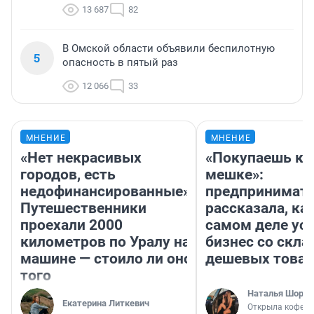
13 687
82
В Омской области объявили беспилотную
5
опасность в пятый раз
12 066
33
МНЕНИЕ
МНЕНИЕ
«Нет некрасивых
«Покупаешь ко
городов, есть
мешке»:
недофинансированные».
предпринимат
Путешественники
рассказала, как
проехали 2000
самом деле ус
километров по Уралу на
бизнес со скл
машине — стоило ли оно
дешевых това
того
Наталья Шорох
Екатерина Литкевич
Открыла кофейн