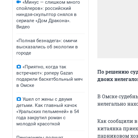
«Минус — слишком много
спойлеров»: российский
ниндзя-скульптор снялся в
сериале «Дом Дракона».
Видео
«Полная безнадега»: омичи
высказались об экологии в
городе
«Приятно, когда так
По решению суд
встречают»: рэперу Gazan
двоих нелегало
подарили баскетбольный мяч
в Омске
В Омске судебн
Ушел от жены с двумя
нелегально нах
детьми. Как главный качок
«Уральских пельменей» в 54
года закрутил роман с
Как сообщили в
молодой красоткой
китаянка приеха
парниковом хоз
Пенсионеры получат