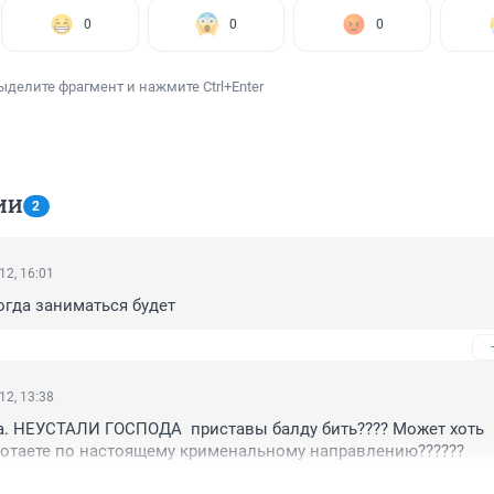
0
0
0
ыделите фрагмент и нажмите Ctrl+Enter
ИИ
2
12, 16:01
огда заниматься будет
12, 13:38
енка. НЕУСТАЛИ ГОСПОДА  приставы балду бить???? Может хоть 
отаете по настоящему крименальному направлению??????