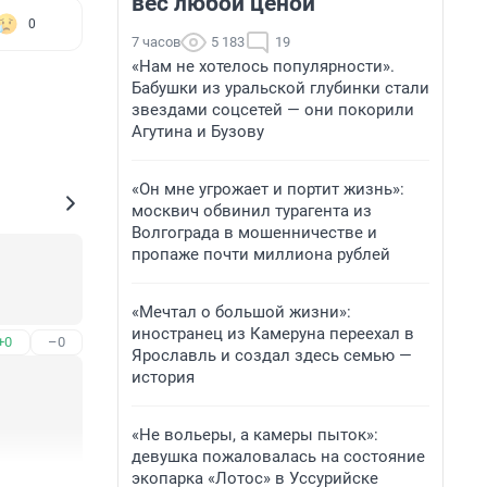
вес любой ценой
0
7 часов
5 183
19
«Нам не хотелось популярности».
Бабушки из уральской глубинки стали
звездами соцсетей — они покорили
Агутина и Бузову
«Он мне угрожает и портит жизнь»:
москвич обвинил турагента из
Волгограда в мошенничестве и
пропаже почти миллиона рублей
«Мечтал о большой жизни»:
иностранец из Камеруна переехал в
+0
–0
Ярославль и создал здесь семью —
история
«Не вольеры, а камеры пыток»:
девушка пожаловалась на состояние
экопарка «Лотос» в Уссурийске
+0
–0