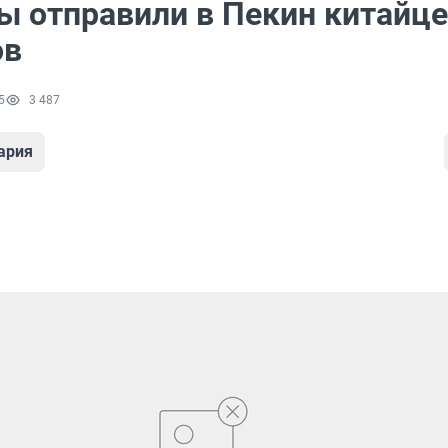
ы отправили в Пекин китайце
ов
5
3 487
ария