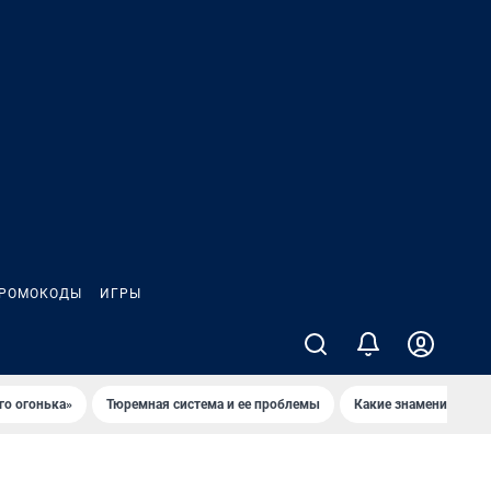
РОМОКОДЫ
ИГРЫ
го огонька»
Тюремная система и ее проблемы
Какие знаменитости 