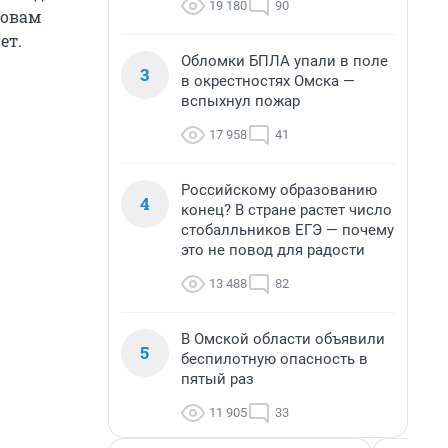
19 180
90
ловам
ет.
Обломки БПЛА упали в поле
3
в окрестностях Омска —
вспыхнул пожар
17 958
41
Российскому образованию
4
конец? В стране растет число
стобалльников ЕГЭ — почему
это не повод для радости
13 488
82
В Омской области объявили
5
беспилотную опасность в
пятый раз
11 905
33