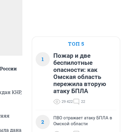
ТОП 5
Пожар и две
1
беспилотные
 России
опасности: как
Омская область
пережила вторую
атаку БПЛА
ждан КНР,
29 422
22
тняя
ПВО отражает атаку БПЛА в
2
Омской области
была дана