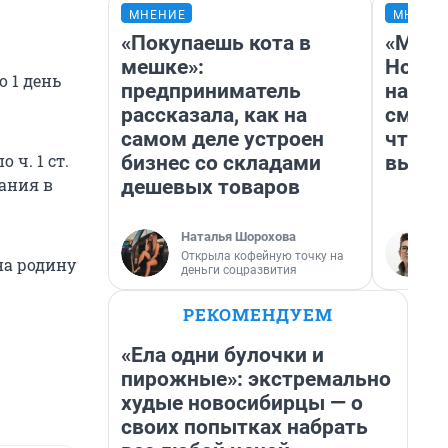
МНЕНИЕ
МНЕНИ
«Покупаешь кота в
«Мы в
мешке»:
Нолан
 1 день
предприниматель
настр
рассказала, как на
смотр
самом деле устроен
чтобы
ч. 1 ст.
бизнес со складами
выгля
ания в
дешевых товаров
Наталья Шорохова
Открыла кофейную точку на
на родину
деньги соцразвития
РЕКОМЕНДУЕМ
«Ела одни булочки и
пирожные»: экстремально
худые новосибирцы — о
своих попытках набрать