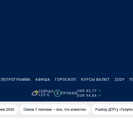
ЕЛЕПРОГРАММА
АФИША
ГОРОСКОП
КУРСЫ ВАЛЮТ
ZODY
П
USD 82,17
СЕЙЧАС
3
ПРОБКИ
+23°C
EUR 94,84
ени 2026
Сбили 7 человек — все, что известно
Разбор ДТП у «Голубо