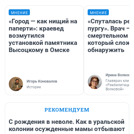
МНЕНИЕ
МНЕНИЕ
«Город — как нищий на
«Спуталась реч
паперти»: краевед
пургу». Врач — 
возмутился
смертельном д
установкой памятника
который слож
Высоцкому в Омске
обнаружить
Ирина Волкова
Главврач клини
Игорь Коновалов
«Реабилитация 
Историк
Волковой»
РЕКОМЕНДУЕМ
С рождения в неволе. Как в уральской
колонии осужденные мамы отбывают