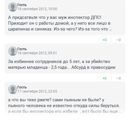
Гость
18 сентября 2012, 10:00
А предсатвьте что у вас муж инспектор ДПС! 
Приходит он с работы домой, а у него все лицо в 
царапинах и синяках. Из-за чего? Из-за того что 
какой-то 17-летний гражданин захотел силушку 
+0
–0
молодецкую свою показать, да перед друзьями 
покрасоваться. Неужели инспектор ДПС - это уже не 
Гость
человек??? странные комментарии, честное слово!
18 сентября 2012, 09:01
За избиение сотрудников до 5 лет, а за убийство 
матерью младенца - 2,5 года... Абсурд в правосудии
+0
–0
Гость
17 сентября 2012, 22:05
а что вы тихо ржете? сами пьяным не были? у 
пьяного человека не известно откуда силы беруться. 
а если бы инспектора его избили  , вот было бы еще 
одно показное увольнение сотрудника. так,что 
+0
–0
видимо остается нашим полицейским быть 
потерпевшими. своему мужу так и говорю..