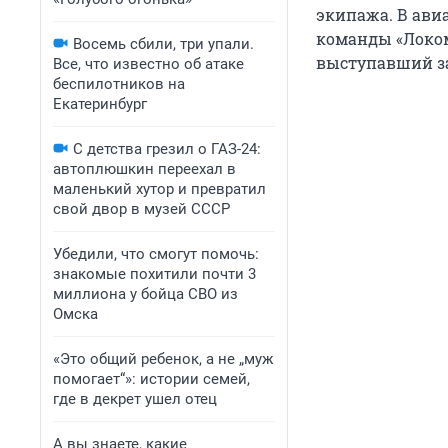
экипажа. В ави
команды «Локом
Восемь сбили, три упали.
выступавший за
Все, что известно об атаке
беспилотников на
Екатеринбург
С детства грезил о ГАЗ-24:
автоплюшкин переехал в
маленький хутор и превратил
свой двор в музей СССР
Убедили, что смогут помочь:
знакомые похитили почти 3
миллиона у бойца СВО из
Омска
«Это общий ребенок, а не „муж
помогает“»: истории семей,
где в декрет ушел отец
А вы знаете, какие