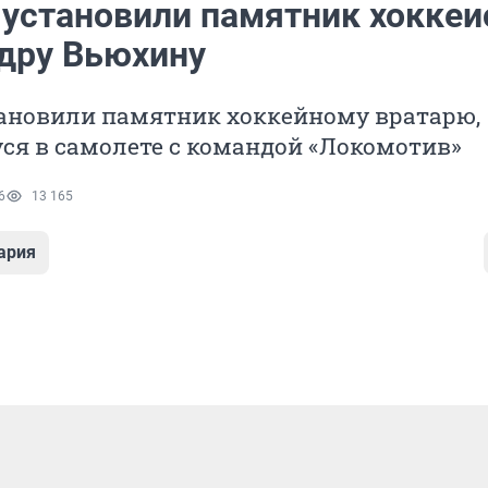
 установили памятник хоккеи
дру Вьюхину
тановили памятник хоккейному вратарю,
ся в самолете с командой «Локомотив»
6
13 165
ария