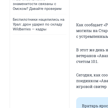
знаменитости связаны с
Омском? Давайте проверим
Беспилотники нацелились на
Урал: дрон ударил по складу
Как сообщает «Р
Wildberries — кадры
могилы на Стар
с устремленным
В этот же день
ветеранов «Ава
счетом 10:1.
Сегодня, как с
поединком «Ава
игровой свитер
Вратарь яро