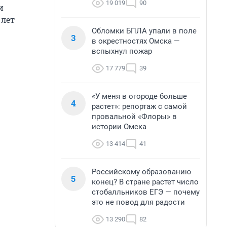
19 019
90
и
 лет
Обломки БПЛА упали в поле
3
в окрестностях Омска —
вспыхнул пожар
17 779
39
«У меня в огороде больше
4
растет»: репортаж с самой
провальной «Флоры» в
истории Омска
13 414
41
Российскому образованию
5
конец? В стране растет число
стобалльников ЕГЭ — почему
это не повод для радости
13 290
82