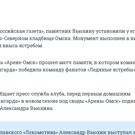
оссийская газета», памятник Вьюхину установили у е
о-Северном кладбище Омска. Монумент выполнен в в
 ввысь ястребом.
 на «Арене-Омск» прошел матч памяти, в котором кома
нгарда» победила команду фанатов «Ледяные ястребы»
ообщает пресс-служба клуба, перед первым домашним
нгарда» в новом сезоне под своды «Арены-Омск» под
 Александра Вьюхина.
славского «Локомотива» Александр Вьюхин выступал 