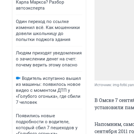
Карла Маркса? Разбор
автоэксперта
Один переход по ссылке
изменил всё. Как мошенники
довели школьницу до
попытки поджога здания
Людям приходят уведомления
о зачислении денег на счет:
почему верить этому опасно
Водитель испуганно вышел
из машины: появилось новое
Источник: 
img-fotki.ya
видео с моментом ДТП у
«Голубого огонька», где сбили
В Омске 7 сент
7 человек
установили пам
Появились новые
подробности о водителе,
Напомним, само
который сбил 7 пешеходов у
сентября 2011 г
«Голубого огонька»