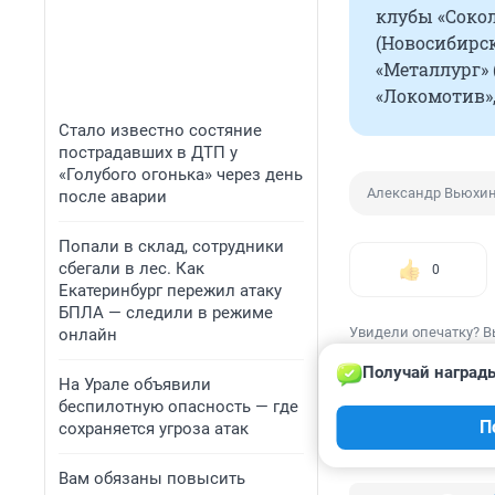
клубы «Сокол»
(Новосибирск,
«Металлург» 
«Локомотив»,
Стало известно состяние
пострадавших в ДТП у
«Голубого огонька» через день
Александр Вьюхи
после аварии
Попали в склад, сотрудники
сбегали в лес. Как
0
Екатеринбург пережил атаку
БПЛА — следили в режиме
Увидели опечатку? В
онлайн
Получай награды
На Урале объявили
беспилотную опасность — где
П
сохраняется угроза атак
КОММЕНТАР
Вам обязаны повысить