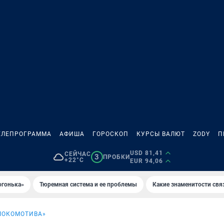
ЕЛЕПРОГРАММА
АФИША
ГОРОСКОП
КУРСЫ ВАЛЮТ
ZODY
П
USD 81,41
СЕЙЧАС
3
ПРОБКИ
+22°C
EUR 94,06
огонька»
Тюремная система и ее проблемы
Какие знаменитости свя
ЛОКОМОТИВА»