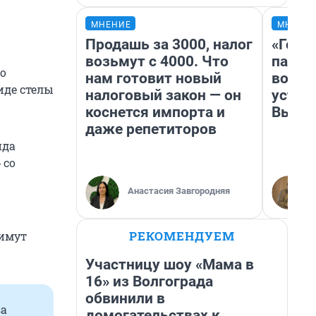
МНЕНИЕ
МНЕНИ
Продашь за 3000, налог
«Горо
возьмут с 4000. Что
папер
го
нам готовит новый
возму
иде стелы
налоговый закон — он
устан
коснется импорта и
Высоц
даже репетиторов
нда
 со
Анастасия Завгородняя
РЕКОМЕНДУЕМ
нимут
Участницу шоу «Мама в
16» из Волгограда
обвинили в
за
домогательствах к