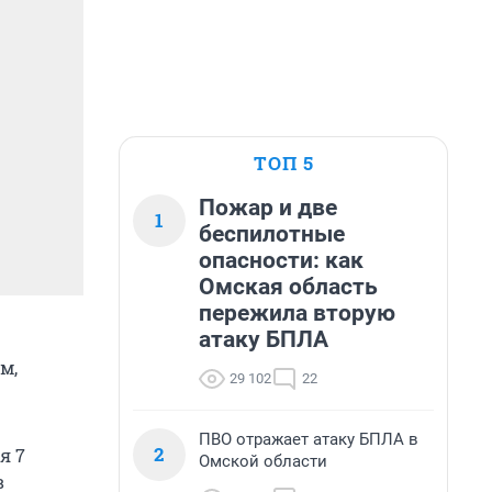
ТОП 5
Пожар и две
1
беспилотные
опасности: как
Омская область
пережила вторую
атаку БПЛА
м,
29 102
22
ПВО отражает атаку БПЛА в
2
я 7
Омской области
в