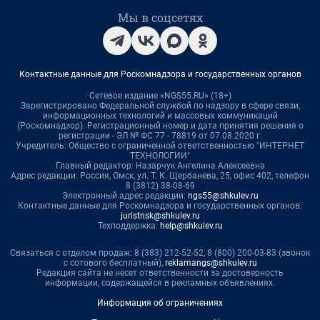
Мы в соцсетях
Контактные данные для Роскомнадзора и государственных органов
Сетевое издание «NGS55.RU» (18+)
Зарегистрировано Федеральной службой по надзору в сфере связи,
информационных технологий и массовых коммуникаций
(Роскомнадзор). Регистрационный номер и дата принятия решения о
регистрации - ЭЛ № ФС 77 - 78819 от 07.08.2020 г.
Учредитель: Общество с ограниченной ответственностью "ИНТЕРНЕТ
ТЕХНОЛОГИИ"
Главный редактор: Назарчук Ангелина Алексеевна
Адрес редакции: Россия, Омск, ул. Т. К. Щербанева, 25, офис 402, телефон
8 (3812) 38-08-69
Электронный адрес редакции:
ngs55@shkulev.ru
Контактные данные для Роскомнадзора и государственных органов:
juristnsk@shkulev.ru
Техподдержка:
help@shkulev.ru
Связаться с отделом продаж: 8 (383) 212-52-52, 8 (800) 200-03-83 (звонок
с сотового бесплатный),
reklamangs@shkulev.ru
Редакция сайта не несет ответственности за достоверность
информации, содержащейся в рекламных объявлениях.
Информация об ограничениях