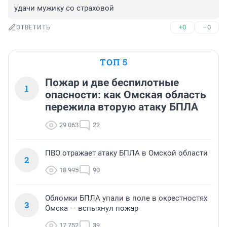
удачи мужику со страховой
+0
–0
ОТВЕТИТЬ
ТОП 5
Пожар и две беспилотные
1
опасности: как Омская область
пережила вторую атаку БПЛА
29 063
22
ПВО отражает атаку БПЛА в Омской области
2
18 995
90
Обломки БПЛА упали в поле в окрестностях
3
Омска — вспыхнул пожар
17 752
39