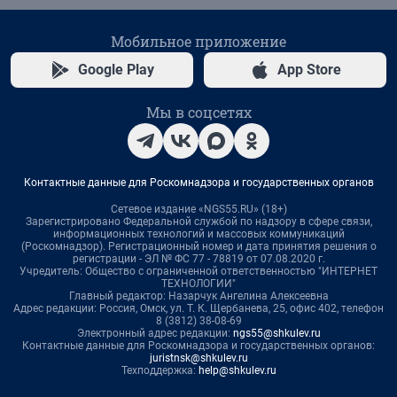
Мобильное приложение
Google Play
App Store
Мы в соцсетях
Контактные данные для Роскомнадзора и государственных органов
Сетевое издание «NGS55.RU» (18+)
Зарегистрировано Федеральной службой по надзору в сфере связи,
информационных технологий и массовых коммуникаций
(Роскомнадзор). Регистрационный номер и дата принятия решения о
регистрации - ЭЛ № ФС 77 - 78819 от 07.08.2020 г.
Учредитель: Общество с ограниченной ответственностью "ИНТЕРНЕТ
ТЕХНОЛОГИИ"
Главный редактор: Назарчук Ангелина Алексеевна
Адрес редакции: Россия, Омск, ул. Т. К. Щербанева, 25, офис 402, телефон
8 (3812) 38-08-69
Электронный адрес редакции:
ngs55@shkulev.ru
Контактные данные для Роскомнадзора и государственных органов:
juristnsk@shkulev.ru
Техподдержка:
help@shkulev.ru