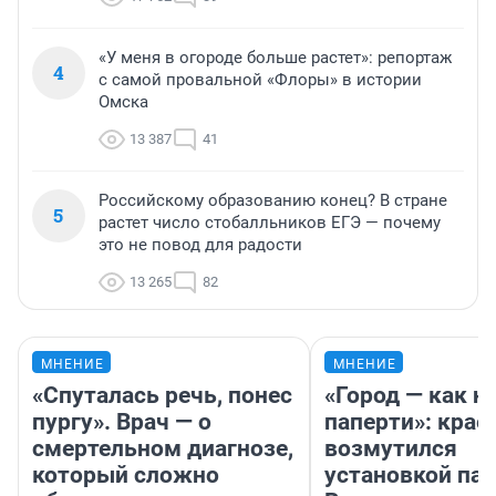
«У меня в огороде больше растет»: репортаж
4
с самой провальной «Флоры» в истории
Омска
13 387
41
Российскому образованию конец? В стране
5
растет число стобалльников ЕГЭ — почему
это не повод для радости
13 265
82
МНЕНИЕ
МНЕНИЕ
«Спуталась речь, понес
«Город — как н
пургу». Врач — о
паперти»: крае
смертельном диагнозе,
возмутился
который сложно
установкой па