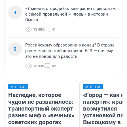
«У меня в огороде больше растет»: репортаж
4
с самой провальной «Флоры» в истории
Омска
13 485
41
Российскому образованию конец? В стране
5
растет число стобалльников ЕГЭ — почему
это не повод для радости
13 335
82
МНЕНИЕ
МНЕНИЕ
Наследие, которое
«Город — как н
чудом не развалилось:
паперти»: крае
транспортный эксперт
возмутился
разнес миф о «вечных»
установкой па
советских дорогах
Высоцкому в 