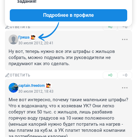
задания!
что про суд то я и не подумал обратиться, а то 
появлялись из воздуха пару раз 2-3тыс за 
Подробнее в профиле
электричество
+0
–0
ОТВЕТИТЬ
Гриша
30 июля 2012, 20:41
Ну вот, теперь нужно все эти штрафы с жильцов 
собрать, можно подумать эти руководители не 
придумают как это сделать.
+0
–0
ОТВЕТИТЬ
captain.freedom
30 июля 2012, 18:43
Мне вот интересно, почему такие маленькие штрафы? 
Что к водоканалу, что к хозяевам УК? Они легко 
соберут этих 50 тыс. с жильцов, лишь разбавив 
горячую воду градусов на 10 ниже положенного 
(меньше калорий нужно будет потратить на нагрев - 
мы платим за куб.м. а УК платит тепловой компании 
за потребленные калории).
