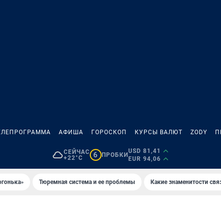
ЕЛЕПРОГРАММА
АФИША
ГОРОСКОП
КУРСЫ ВАЛЮТ
ZODY
П
USD 81,41
СЕЙЧАС
6
ПРОБКИ
+22°C
EUR 94,06
огонька»
Тюремная система и ее проблемы
Какие знаменитости свя