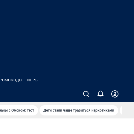
РОМОКОДЫ
ИГРЫ
заны с Омском: тест
Дети стали чаще травиться наркотиками
Появя