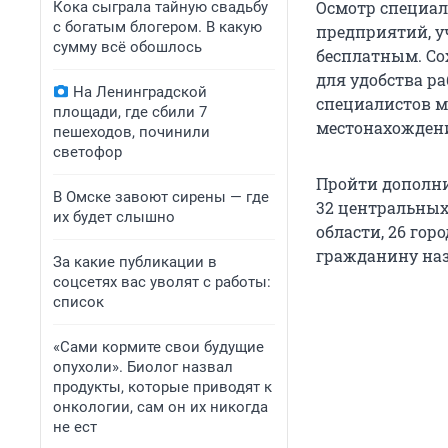
Осмотр специал
Кока сыграла тайную свадьбу
с богатым блогером. В какую
предприятий, у
сумму всё обошлось
бесплатным. Со
для удобства р
На Ленинградской
специалистов м
площади, где сбили 7
местонахождени
пешеходов, починили
светофор
Пройти дополни
В Омске завоют сирены — где
32 центральных
их будет слышно
области, 26 го
гражданину наз
За какие публикации в
соцсетях вас уволят с работы:
список
«Сами кормите свои будущие
опухоли». Биолог назвал
продукты, которые приводят к
онкологии, сам он их никогда
не ест