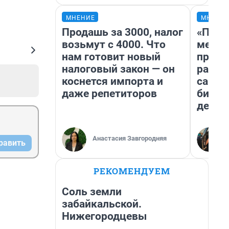
МНЕНИЕ
МНЕНИ
Продашь за 3000, налог
«Поку
возьмут с 4000. Что
мешке
нам готовит новый
предп
налоговый закон — он
расска
коснется импорта и
самом
даже репетиторов
бизне
дешев
Анастасия Завгородняя
равить
РЕКОМЕНДУЕМ
Соль земли
забайкальской.
Нижегородцевы