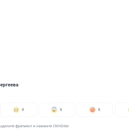
ергеева
0
0
0
ыделите фрагмент и нажмите Ctrl+Enter