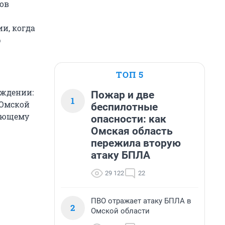
ов
и, когда
р
ТОП 5
еждении:
Пожар и две
1
 Омской
беспилотные
тающему
опасности: как
Омская область
пережила вторую
атаку БПЛА
29 122
22
ПВО отражает атаку БПЛА в
2
Омской области