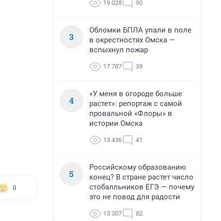
19 028
90
Обломки БПЛА упали в поле
3
в окрестностях Омска —
вспыхнул пожар
17 787
39
«У меня в огороде больше
4
растет»: репортаж с самой
провальной «Флоры» в
истории Омска
13 436
41
Российскому образованию
5
конец? В стране растет число
стобалльников ЕГЭ — почему
0
это не повод для радости
13 307
82