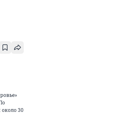
оровье»
По
 около 30