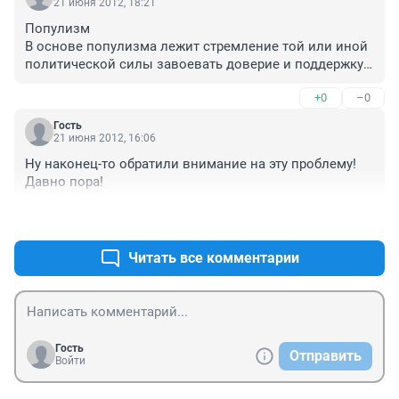
21 июня 2012, 18:21
Популизм

В основе популизма лежит стремление той или иной 
политической силы завоевать доверие и поддержку 
масс, понравиться народу. При этом реальные цели 
+0
–0
политиков-популистов (борьба за власть, обогащение 
и т. п.), как правило, прикрываются социально 
Гость
привлекательными идеями. Например, когда 
21 июня 2012, 16:06
политики много обещают, говорят и ничего не 
Ну наконец-то обратили внимание на эту проблему! 
делают.
Давно пора!
+0
–0
Читать все комментарии
Гость
Отправить
Войти